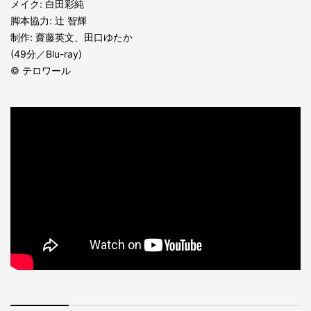
メイク: 白田彩純
脚本協力: 辻 智輝
制作: 齋藤英文、田口ゆたか
(49分／Blu-ray)
© テロワール