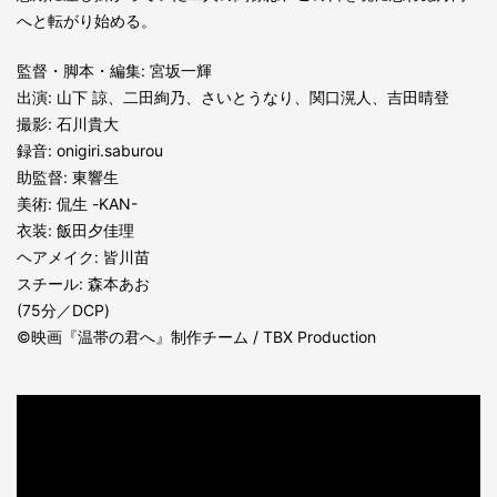
へと転がり始める。
監督・脚本・編集: 宮坂一輝
出演: 山下 諒、二田絢乃、さいとうなり、関口滉人、吉田晴登
撮影: 石川貴大
録音: onigiri.saburou
助監督: 東響生
美術: 侃生 -KAN-
衣装: 飯田夕佳理
ヘアメイク: 皆川苗
スチール: 森本あお
(75分／DCP)
©映画『温帯の君へ』制作チーム / TBX Production