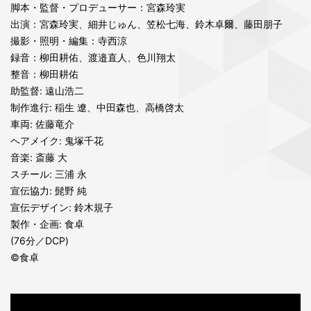
脚本・監督・プロデューサー：宮森玲実
出演：宮森玲実、細井じゅん、笠松七海、鈴木卓爾、藤田朋子
撮影・照明・編集：寺西涼
録音：柳田耕佑、渡邉直人、色川翔太
整音：柳田耕佑
助監督: 遠山浩二
制作進行: 稲生 遼、中田森也、高橋啓太
車両: 佐藤竜介
ヘアメイク: 鬼塚千花
音楽: 斎藤 大
スチール: 三浦 永
宣伝協力: 髭野 純
宣伝デザイン: 鈴木規子
製作・企画: 食卓
(76分／DCP)
©食卓