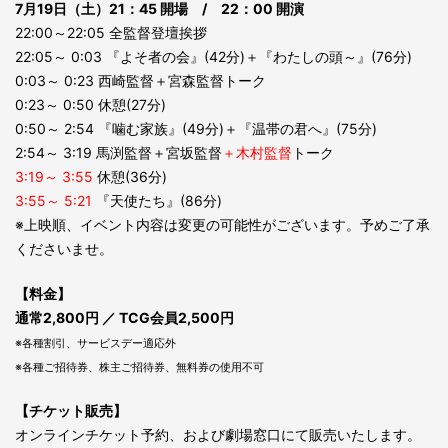
7月19日（土）21：45 開場 / 22：00 開演
22:00～22:05 全監督登壇挨拶
22:05～ 0:03 『よそ者の会』(42分)＋『わたしの頭～』(76分)
0:03～ 0:23 西崎監督＋宮森監督トーク
0:23～ 0:50 休憩(27分)
0:50～ 2:54 『噛む家族』(49分)＋『温帯の君へ』(75分)
2:54～ 3:19 馬渕監督＋宮坂監督
＋木村監督
トーク
3:19～ 3:55
休憩(36分)
3:55～ 5:21
『天使たち』(86分)
※上映順、イベント内容は変更の可能性がございます。予めご了承
くださいませ。
【料金】
通常2,800円 ／ TCG会員2,500円
※各種割引、サービスデー適応外
※各種ご招待券、株主ご招待券、無料券の使用不可
【チケット販売】
オンラインチケット予約、および劇場窓口にて販売いたします。