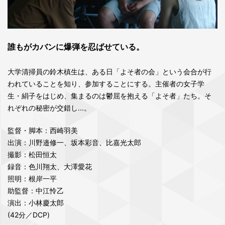
誰もがカバンに爆弾を忍ばせている。
大学清掃員の鈴木槙生は、ある日「よそ者の会」という会合が行
われていることを知り、参加することにする。主催者の女子学
生・絹子をはじめ、集まるのは鬱屈を抱える「よそ者」たち。そ
れぞれの秘密が交錯し...。
監督・脚本：西崎羽美
出演：川野邉修一、坂本彩音、比嘉光太郎
撮影：松田恒太
録音：色川翔太、大澤愛花
照明：根岸一平
助監督：中江怜乙
演出：小林慶太郎
(42分／DCP)