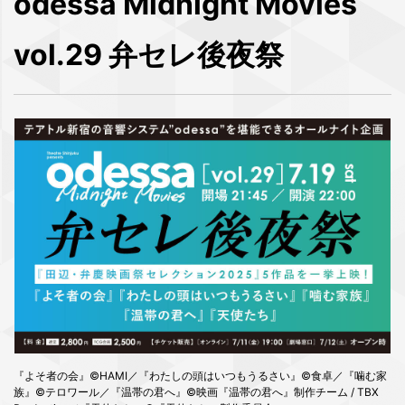
odessa Midnight Movies
vol.29 弁セレ後夜祭
『よそ者の会』©HAMI／『わたしの頭はいつもうるさい』©食卓／『噛む家
族』©テロワール／『温帯の君へ』©映画『温帯の君へ』制作チーム / TBX