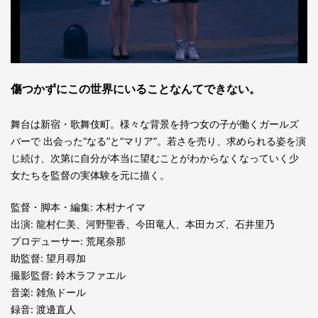
傷つかずにこの世界にいることなんてできない。
舞台は新宿・歌舞伎町。様々な背景を持つ女の子が働くガールズ
バーで 出会った“なる”と“マリア”。若さを売り、求められる姿を演
じ続け、次第に自分が本当に望むことがわからなくなっていく少
女たちを監督の実体験を元に描く。
監督・脚本・編集: 木村ナイマ
出演: 龍村仁美、河野聖香、今田竜人、本田カズ、石井里乃
プロデューサー: 荒尾奈那
助監督: 望月尋加
撮影監督: 鈴木ラファエル
音楽: 雑魚ドール
録音: 渡邊直人