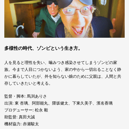
多様性の時代、ゾンビという生き方。
人を見ると理性を失い、噛みつき感染させてしまうゾンビの家
族。今まで人目につかないよう、家の中から一切出ることなく静
かに暮らしていたが、外を知らない娘のために父親は、人間と共
存していきたいと考える。
監督・脚本: 馬渕ありさ
出演: 東 杏璃、阿部能丸、隈坂健太、下東久美子、濱名香璃
プロデューサー: 松永 毅
助監督: 真田大誠
機材協力: 赤瀬駿太