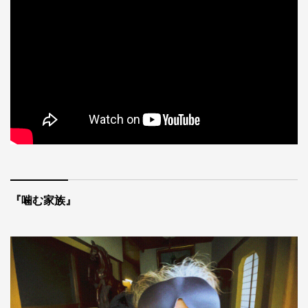
『噛む家族』