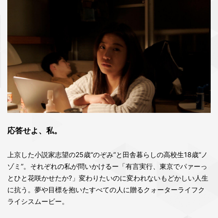
応答せよ、私。
上京した小説家志望の25歳“のぞみ”と田舎暮らしの高校生18歳“ノ
ゾミ”。それぞれの私が問いかけるー「有言実行、東京でパァーっ
とひと花咲かせたか?」変わりたいのに変われないもどかしい人生
に抗う。夢や目標を抱いたすべての人に贈るクォーターライフク
ライシスムービー。