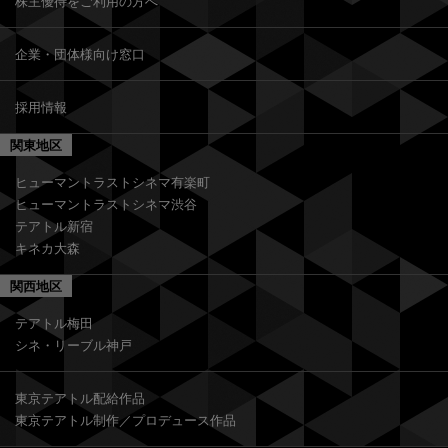
株主優待をご利用の方へ
企業・団体様向け窓口
採用情報
関東地区
ヒューマントラストシネマ有楽町
ヒューマントラストシネマ渋谷
テアトル新宿
キネカ大森
関西地区
テアトル梅田
シネ・リーブル神戸
東京テアトル配給作品
東京テアトル制作／プロデュース作品