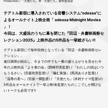
Production／『天使たち』©『天使たち』製作委員会
テアトル新宿に導入されている音響システム"odessa"に
よるオールナイト上映企画「 odessa Midnight Movies
」！
今回は、大盛況のうちに幕を閉じた『田辺・弁慶映画祭セ
レクション2025』上映作品の5作品を一挙総ざらい!!
テアトル新宿にて毎年恒例となっている『田辺・弁慶映画祭セレ
クション』。
連日満席が続出し、今までの中でも一番の盛り上がりを見せた今
年の上映作品『よそ者の会』(西崎羽美監督) / 『わたしの頭はいつ
もうるさい』(宮森玲実監督) / 『噛む家族』(馬渕ありさ監督) /
『温帯の君へ』(宮坂一輝監督) / 『天使たち』(木村ナイマ監督)の
5作品をオールナイトで一挙上映!各監督たちのここでしか聞けな
いトークも必見です!!