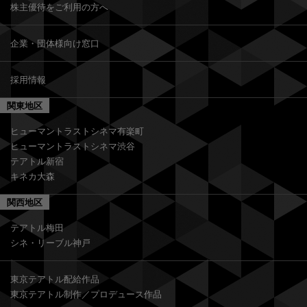
株主優待をご利用の方へ
企業・団体様向け窓口
採用情報
関東地区
ヒューマントラストシネマ有楽町
ヒューマントラストシネマ渋谷
テアトル新宿
キネカ大森
関西地区
テアトル梅田
シネ・リーブル神戸
東京テアトル配給作品
東京テアトル制作／プロデュース作品