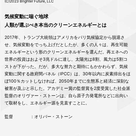
(C)2023 Brighter Future, LLC
気候変動に喘ぐ地球
人類が選ぶべき本当のクリーンエネルギーとは
2017年、トランプ大統領はアメリカをパリ気候協定から脱退さ
せ、気候変動をでっち上げだとしたが、多くの人々は、再生可能
エネルギーという形のクリーンエネルギーを選んだ。再エネへの
世界の投資はおよそ3兆ドルに達し、太陽光は8割、風力は5割コ
ストが下がった。だが、多大な努力と期待にもかかわらず、気候
変動に関する政府間パネル（IPCC）は、30年以内に炭素排出をほ
ぼ100％カットしなければ、2050年までに生態系と経済に深刻な
被害が及ぶと示した。アカデミー賞の監督賞を2度受賞した社会派
監督のオリヴァー・ストーンは、自ら原子力発電所などに出向い
て取材をし、エネルギー源を見直すことに。
監督
：オリバー・ストーン