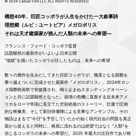
© 2024 Caesar Film LLC ALL RIGHTS RESERVED.
構想40年、巨匠コッポラが人生をかけた一大叙事詩
理想郷（ルビ：ユートピア）メガロポリス
それは天才建築家が挑んだ人類の未来への希望―
フランシス・フォード・コッポラ監督
話題騒然の最新作がいよいよ日本公開
"地獄"を描いたコッポラが託したものは、未来への希望
数々の傑作を生みだしてきた巨匠コッポラが、幾度となる困難を
乗り越えついに完成させた最新作『メガロポリス』。2024年カン
ヌ国際映画祭で初披露され、鳴り止まぬスタンディングオベーシ
ョンと共に話題騒然となった。崩壊の危機に直面する近未来アメ
リカをローマ帝国に見立てた空前絶後のストーリー、壮麗で圧倒
的な映像美、そして新旧俳優陣による見事なアンサンブル。その
物語はまるで"今日"を予言していたかの如く現代社会の問題を真正
面から捉えると同時に、根底に流れるのは絶望ではなく "人類"を
信じるコッポラの未来への希望だ。2025 年最大の注目作であり映