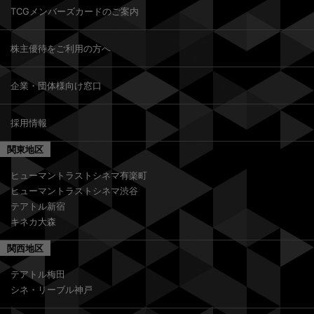
TCGメンバーズカードのご案内
株主優待をご利用の方へ
企業・団体様向け窓口
採用情報
関東地区
ヒューマントラストシネマ有楽町
ヒューマントラストシネマ渋谷
テアトル新宿
キネカ大森
関西地区
テアトル梅田
シネ・リーブル神戸