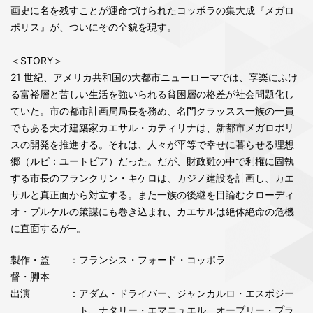
画史に名を残すことが運命づけられたコッポラの集大成『メガロ
ポリス』が、ついにその全貌を現す。
＜STORY＞
21 世紀、アメリカ共和国の大都市ニューローマでは、享楽にふけ
る富裕層と苦しい生活を強いられる貧困層の格差が社会問題化し
ていた。市の都市計画局局長を務め、名門クラッスス一族の一員
でもある天才建築家カエサル・カティリナは、新都市メガロポリ
スの開発を推進する。それは、人々が平等で幸せに暮らせる理想
郷（ルビ：ユートピア）だった。だが、財政難の中で利権に固執
する市長のフランクリン・キケロは、カジノ建設を計画し、カエ
サルと真正面から対立する。また一族の後継を目論むクローディ
オ・プルケルの策謀にも巻き込まれ、カエサルは絶体絶命の危機
に直面するが─。
製作・監
：フランシス・フォード・コッポラ
督・脚本
出演
：アダム・ドライバー、ジャンカルロ・エスポジー
ト、ナタリー・エマニュエル、オーブリー・プラ