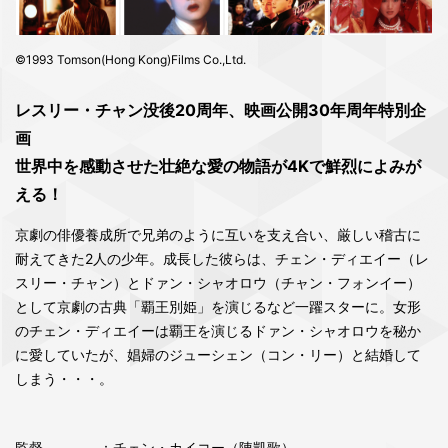
©1993 Tomson(Hong Kong)Films Co.,Ltd.
レスリー・チャン没後20周年、映画公開30年周年特別企
画
世界中を感動させた壮絶な愛の物語が4Kで鮮烈によみが
える！
京劇の俳優養成所で兄弟のように互いを支え合い、厳しい稽古に
耐えてきた2人の少年。成長した彼らは、チェン・ディエイー（レ
スリー・チャン）とドァン・シャオロウ（チャン・フォンイー）
として京劇の古典「覇王別姫」を演じるなど一躍スターに。女形
のチェン・ディエイーは覇王を演じるドァン・シャオロウを秘か
に愛していたが、娼婦のジューシェン（コン・リー）と結婚して
しまう・・・。
監督
：チェン・カイコー（陳凱歌）