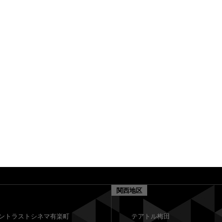
関西地区
ントラストシネマ有楽町
テアトル梅田