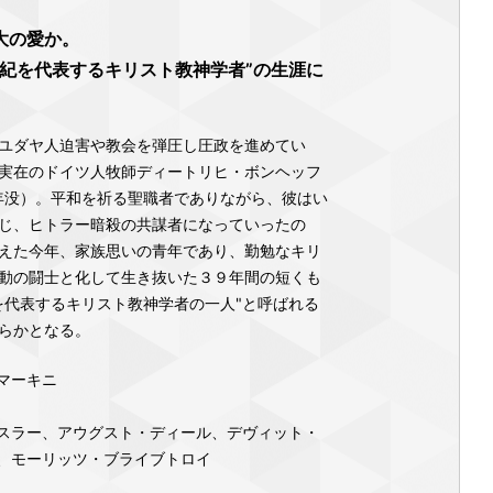
大の愛か。
世紀を代表するキリスト教神学者”の生涯に
ユダヤ人迫害や教会を弾圧し圧政を進めてい
実在のドイツ人牧師ディートリヒ・ボンヘッフ
年没）。平和を祈る聖職者でありながら、彼はい
じ、ヒトラー暗殺の共謀者になっていったの
えた今年、家族思いの青年であり、勤勉なキリ
動の闘士と化して生き抜いた３９年間の短くも
を代表するキリスト教神学者の一人"と呼ばれる
らかとなる。
マーキニ
スラー、アウグスト・ディール、デヴィット・
、モーリッツ・ブライブトロイ