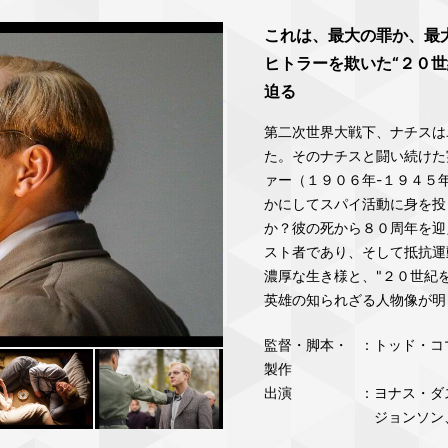
これは、最大の罪か、最
ヒトラーを欺いた“２０
迫る
第二次世界大戦下、ナチスは
た。そのナチスと闘い続けた
ァー（１９０６年-１９４５
かにしてスパイ活動に身を投
か？彼の死から８０周年を迎
スト者であり、そして抵抗運
濃厚な生き様と、"２０世紀
英雄の知られざる人物像が明
監督・脚本・
：トッド・コ
製作
出演
：ヨナス・ダ
ジョンソン