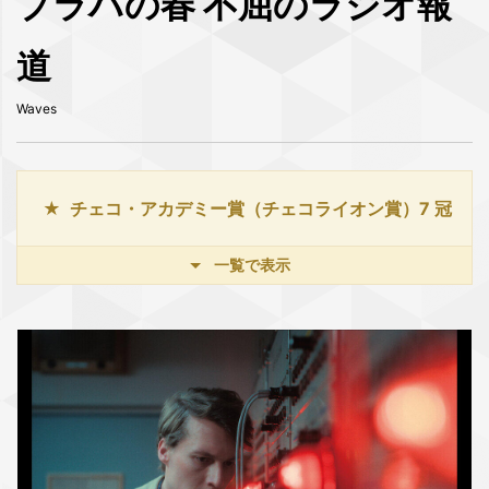
プラハの春 不屈のラジオ報
道
Waves
チェコ・アカデミー賞（チェコライオン賞）7 冠
一覧で表示