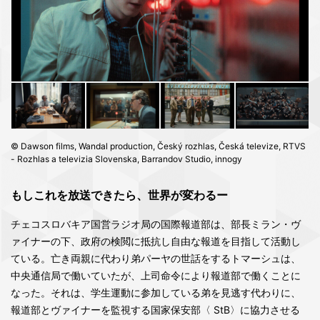
© Dawson films, Wandal production, Český rozhlas, Česká televize, RTVS
- Rozhlas a televizia Slovenska, Barrandov Studio, innogy
もしこれを放送できたら、世界が変わるー
チェコスロバキア国営ラジオ局の国際報道部は、部長ミラン・ヴ
ァイナーの下、政府の検閲に抵抗し自由な報道を目指して活動し
ている。亡き両親に代わり弟パーヤの世話をするトマーシュは、
中央通信局で働いていたが、上司命令により報道部で働くことに
なった。それは、学生運動に参加している弟を見逃す代わりに、
報道部とヴァイナーを監視する国家保安部〈 StB〉に協力させる