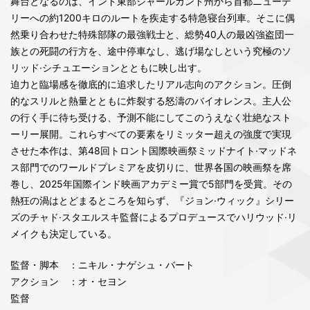
舞台となるのは、インド東部ジャールカンド州から首都ニューデ
リーへの約1200キロのルートを疾走する特急寝台列車。そこに偶
然乗り合わせた特殊部隊の最強戦士と、総勢40人の最凶強盗団一
族との死闘の行方を、途中停車なし、逃げ場なしという究極のソ
リッド·シチュエーションとともに映し出す。
迫力と臨場感を徹底的に追求したリアル志向のアクション。圧倒
的なスリルと熱量とともに炸裂する怒濤のバイオレンス。主人公
の行く手に待ち受ける、予測不能にしてこのうえなく壮絶なスト
ーリー展開。これらすべての要素をリミッター超えの強度で実現
させた本作は、第48回トロント国際映画祭ミッドナイト·マッドネ
ス部門でのワールドプレミアを皮切りに、世界各国の映画祭を席
巻し、2025年国際インド映画アカデミー賞で5部門を受賞。その
熱狂の渦はとどまるところを知らず、『ジョン·ウィック』シリー
ズのチャド·スタエルスキ監督によるプロデュースでハリウッド·リ
メイクも決定している。
監督・脚本
：ニキル・ナゲシュ・バート
アクション
：オ・セヨン
監督