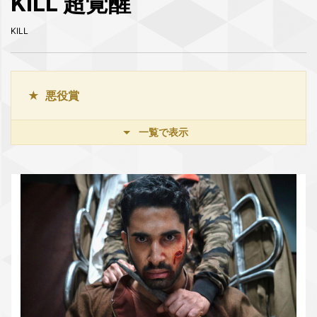
KILL 超覚醒
KILL
悪役賞
一覧で表示