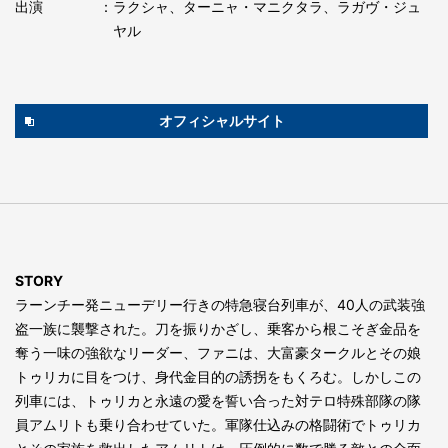
出演
：ラクシャ、ターニャ・マニクタラ、ラガヴ・ジュ
ヤル
オフィシャルサイト
STORY
ラーンチー発ニューデリー行きの特急寝台列車が、40人の武装強
盗一族に襲撃された。刀を振りかざし、乗客から根こそぎ金品を
奪う一味の強欲なリーダー、ファニは、大富豪タークルとその娘
トゥリカに目をつけ、身代金目的の誘拐をもくろむ。しかしこの
列車には、トゥリカと永遠の愛を誓い合った対テロ特殊部隊の隊
員アムリトも乗り合わせていた。軍隊仕込みの格闘術でトゥリカ