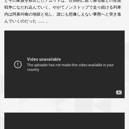
とその家族を救出したアムリトは、圧倒的に数で勝る敵との全面
戦争になだれ込んでいく。やがてノンストップで走り続ける列車
内は阿鼻叫喚の地獄と化し、誰にも想像しえない事態へと突き進
んでいくのだった …… 。