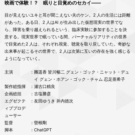
映画で体験！？ 眠りと目覚めのセカイ――
⽬が⾒えないユキと⽿が聞こえない夫のケン。2 ⼈の⽣活には距離
があった。ある⽇、2 ⼈はAI が⽣み出した仮想現実の世界でな
ら、障害を乗り越えられるという、臨床実験に参加することを決
意する。現実世界で眠っている間、バーチャルリアリティの世界
で⽬覚めた2 ⼈は、それぞれ視覚、聴覚を取り戻していた。奇妙な
出来事が起こるその世界で、2 ⼈は次第に互いの存在を強く感じる
ようになっていく。
主演
：團遥⾹ 皆川暢⼆ グェン・ゴック・ニャット・デュ
イ グェン・ホアン・ゴック・チャム 忍⾜亜希⼦
製作総指揮
：瀬古⼝精良
企画総括
：古塩勝彦
エグゼクテ
：友⽥ゆうき 井内徳次
ィブプロデ
ューサー
監督
：曽根剛
脚本
：ChatGPT