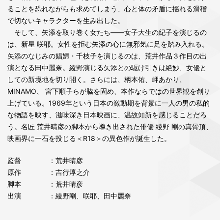
ることを恐れながらも求めてしまう、心と体の矛盾に揺れる滑稽
で切ないキャラクターを生み出した。
そして、矢添を取り巻く女たち――女子大生の紀子を演じるの
は、新星 咲耶。女性を拒む矢添の心に無邪気に足を踏み入れる。
矢添のなじみの娼婦・千枝子を演じるのは、荒井作品３作目の出
演となる田中麗奈。綾野演じる矢添との駆け引きは絶妙、女優と
しての新境地を切り開く。さらには、柄本佑、岬あかり、
MINAMO、 宮下順子らが脇を固め、本作ならではの世界観を創り
上げている。1969年という日本の激動期を背景に一人の男の私的
な物語を映す、滋味深き日本映画に、温故知新を感じることだろ
う。名匠 荒井晴彦の脚本から導き出された俳優 綾野 剛の真骨頂、
映画界に一石を投じる＜R18＞の異色作が誕生した。
監督
：荒井晴彦
原作
：吉行淳之介
脚本
：荒井晴彦
出演
：綾野剛、咲耶、田中麗奈