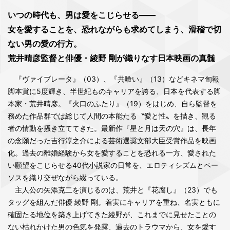
いつの時代も、男は愛をこじらせる――
女を愛することを、恐れながらも求めてしまう、滑稽で切
ない男の愛の行方。
荒井晴彦監督と俳優・綾野 剛が織りなす日本映画の真髄
『ヴァイブレータ』（03）、『共喰い』（13）などキネマ旬報
脚本賞に5度輝き、半世紀ものキャリアを誇る、日本を代表する脚
本家・荒井晴彦。『火口のふたり』（19）をはじめ、自ら監督を
務めた作品群では総じて人間の本能たる〝愛と性〟を描き、観る
者の情動を掻き立ててきた。最新作『星と月は天の穴』は、長年
の念願だった吉行淳之介による芸術選奨文部大臣受賞作品を映画
化。過去の離婚経験から女を愛することを恐れる一方、愛された
い願望をこじらせる40代小説家の日常を、エロティシズムとペー
ソスを織り交ぜながら綴っている。
主人公の矢添克二を演じるのは、荒井と『花腐し』（23）でも
タッグを組んだ俳優 綾野 剛。着実にキャリアを重ね、名実ともに
確固たる地位を築き上げてきた綾野が、これまでに見せたことの
ない枯れかけた男の色気を発露、過去のトラウマから、女を愛す