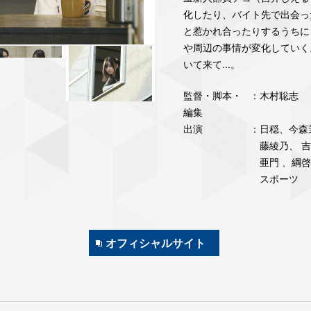
化したり、バイト先で出会っ
と惹かれ合ったりするうちに
や周辺の事情が変化していく
いて来て...。
監督・脚本・
：木村聡志
編集
出演
：⽇穏、今森
藤綾乃、 
亜⾨ 、綱啓
スポーツ
オフィシャルサイト