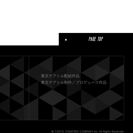
東京テアトル配給作品
東京テアトル制作／プロデュース作品
© TOKYO THEATRES COMPANY Inc. All Rights Reserved.