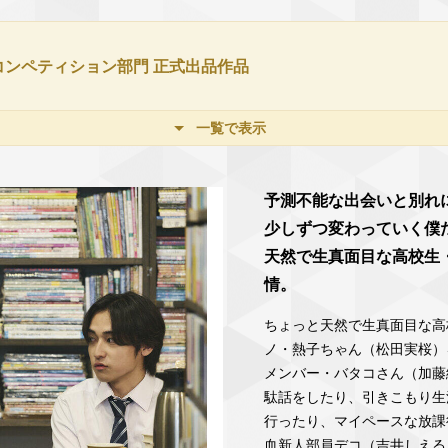
 コンペティション部門 正式出品作品
一覧で表示
予測不能な出会いと別れ
少しずつ変わっていく僕た
天然で生真面目な高校生
情。
ちょっと天然で⽣真⾯⽬な⾼
ノ・熱⼦ちゃん（松⽥実桜）
メンバー・バタコさん（加藤
駄話をしたり、引きこもり⽣
⾏ったり、マイペースな放課
⾎新⼈部員デコ（吉井しえる