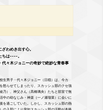
にざわめき出す心。
ちは----。
・代々木ジョニーの奇妙で絶妙な青春事
校⽣男⼦・代々⽊ジョニー（⽇穏）は、今カ
を怒らせてしまったり、スカッシュ部のクセ強
綾乃）、神⽗さん（髙橋璃央）たちと部室で無
活中の幼なじみ・神楽（⼀ノ瀬瑠菜）に会いに
後を過ごしていた。しかし、スカッシュ部の熱
）の⼊部により突如スカッシュ部の活動が本格