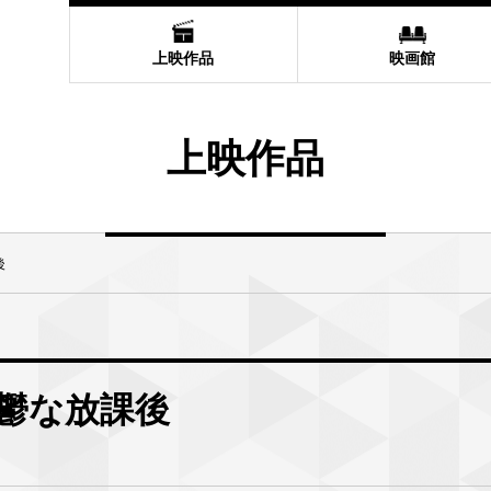
上映作品
映画館
上映作品
後
鬱な放課後