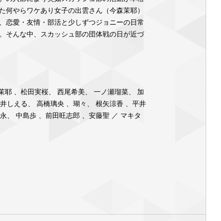
た何やらワケあり⼥⼦の出雲さん（今森茉耶）
、恋愛・友情・部活と少しずつジョニーの⽇常
。そんな中、スカッシュ部の団体戦の⽇が近づ
茉耶 、松⽥実桜、 ⻄尾希美、 ⼀ノ瀬瑠菜、 加
吉井しえる、 ⾼橋璃央 、瑚々、 根⽮涼⾹ 、平井
永、 中島歩 、前⽥旺志郎 、安藤聖 ／ マキタ