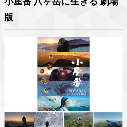
⼩屋番 ⼋ヶ岳に⽣きる 劇場
版