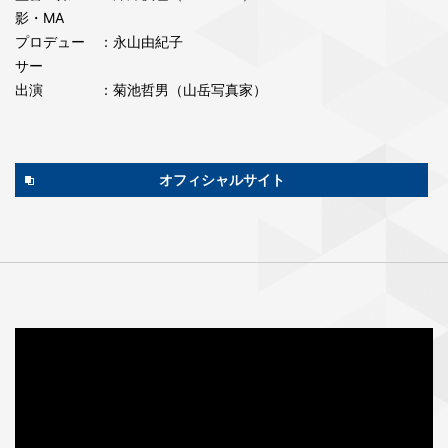
影・MA
プロデュー
：永⼭由紀⼦
サー
出演
：菊池哲男（⼭岳写真家）
オフィシャルサイト