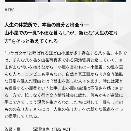
©TBS
⼈⽣の休憩所で、本当の⾃分と出会う―
⼭⼩屋での⼀⾒”不便な暮らし”が、新たな”⼈⽣の在り
⽅”をそっと教えてくれる
"コヤガタケ"と呼ばれるほど⼭⼩屋が多く存在する⼋ヶ岳。本作で
は、そんな⼋ヶ岳を⼭岳写真家である菊池哲男と巡っていく。さ
まざまな想いを抱えながら「⼩屋を営むもの＝⼩屋番」の道を選
んだ⼈々。コンビニも⾞もない、⾃然と真正⾯から向き合う過酷
な⽇常を選んだ理由とは︖登⼭を楽しむ⼈々を⽀え、時には死と
も遭遇する⼩屋番という仕事。⼭⼩屋の⽣活は不便さを感じさせ
る⼀⽅で、忙しなく⾏き交う情報社会に疲れ、何もかもが⾝近に
⼿にできてしまう現代を⽣きるわたしたちに対して「暮らしその
ものの在り⽅」さらには「⼈⽣の在り⽅」への新たな視点をそっ
と提⽰してくれる。
監督・撮
：深澤慎也（TBS ACT）