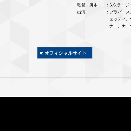
監督・脚本
：S.S.ラー
出演
：プラバース
ェッティ、
ナー、ナー
オフィシャルサイト