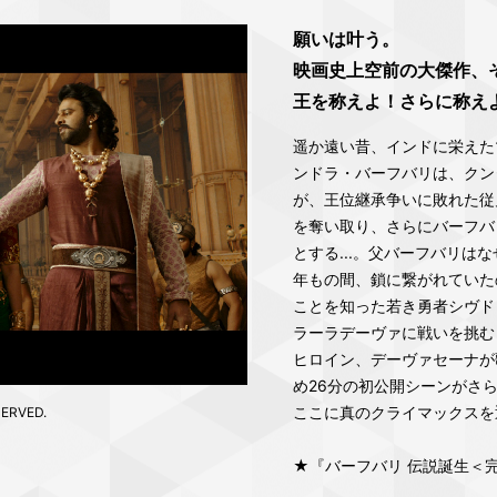
願いは叶う。
映画史上空前の大傑作、
王を称えよ！さらに称え
遥か遠い昔、インドに栄えた
ンドラ・バーフバリは、クン
が、王位継承争いに敗れた従
を奪い取り、さらにバーフバ
とする...。父バーフバリは
年もの間、鎖に繋がれていた
ことを知った若き勇者シヴド
ラーラデーヴァに戦いを挑む
ヒロイン、デーヴァセーナが
め26分の初公開シーンがさ
ここに真のクライマックスを
ERVED.
★『バーフバリ 伝説誕生＜