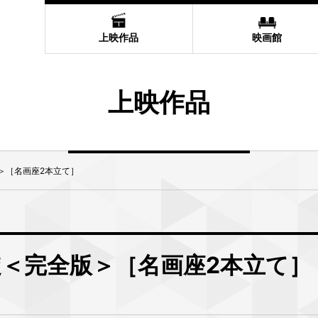
上映作品
映画館
上映作品
＞［名画座2本立て］
旋＜完全版＞［名画座2本立て］