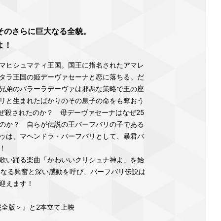
そのさらに巨大なる全貌。
よ！
マヒシュマティ王国。国王に指名されたアマレ
タラ王国の姫デーヴァセーナと恋に落ちる。だ
兄弟のバラーラデーヴァは邪悪な策略で王の座
リと生まれたばかりのその息子の命をも奪おう
なぜ殺されたのか？ 母デーヴァセーナはなぜ25
のか？ 自らが伝説の王バーフバリの子である
ゥは、マヘンドラ・バーフバリとして、暴君バ
！
歌い踊る楽曲「かわいいクリシュナ神よ」を始
らなる興奮と深い感動を呼び、バーフバリ伝説は
迎えます！
完全版＞』と2本立て上映