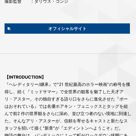
撮影監督
：ダリウス・コンジ
オフィシャルサイト
【INTRODUCTION】
『ヘレディタリー/継承』で"21 世紀最高のホラー映画"の称号を獲
得し、続く『ミッドサマー』で全世界の観客を魅了した天才ア
リ・アスター。その独自すぎる語り口をさらに進化させた『ボー
はおそれている』では名優ホアキン・フェニックスとタッグを組
んで前2 作の世界観をさらに深め、並び立つ者のない境地に到達し
た。そんなアリ・アスターが、信頼を寄せるキャストと新たなス
タッフを招いて描く"新章"が『エディントンへようこそ』だ。
物語の舞台は、パンデミックによって町がロックダウン状態にあ