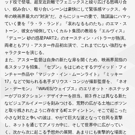
ッド役で登場。超至近距離でフェニックスと繰り広げる怒鳴り合
い、睨み合い、殴り合いシーンは豪快にして緊張感マックス。今
年の映画界最大の"対決"だ。さらにジョーの妻で、陰謀論にハマっ
ていく妻を『ラ・ラ・ランド』『哀れなるものたち』のエマ・ス
トーン、彼女が傾倒していくカルト集団の教祖を『エルヴィス』
『デューン 砂の惑星PART2』のオースティン・バトラーが熱演。
両者ともアリ・アスター作品初出演で、これまでにない強烈なキ
ャラクターを演じる。
また、アスター監督は自身の新たな扉を開くため、映画界屈指の
名スタッフを招集。『セブン』をはじめとするデヴィッド・フィ
ンチャー作品や『マジック・イン・ムーンライト』『ミッキー
17』などで知られる名手ダリウス・コンジが撮影監督を、『ネオ
ン・デーモン』『WAVES/ウェイブス』のエリオット・ホステッタ
ーがプロダクション・デザイナーを担当。前3 作とは異なる新た
なビジュアルイメージを刻みつける。荒野の広がる土地にポツン
と取り残されたように存在する町エディントン。そこで起こった
小さな対立と争いの波は、やがて巨大な波となって住民を直撃
し、ネットを通じてアメリカ中に、そして世界中に広がってい
く。次から次に起こる予想外の展開、あまりにも衝撃的な場面と