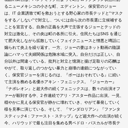
るニューメキシコの小さな町、エディントン。保安官のジョー
は、IT 企業誘致で町を救おうとする野心家の市長テッドと"マスク
をする／しない"で対立し、ついには自ら次の市長選に立候補する
ことを宣言する。自身の正義を大声で主張するジョーとテッドの
対立は激化し、その炎は町の各所に引火。住民たちはSNS を通じ
て肥大化しながら拡散していくフェイクニュースと憎悪と噂話に
煽られて炎上を繰り返す。一方、ジョーの妻はネット動画の陰謀
論にハマって夫婦関係は危険水域に突入。自分だけは正しい、自
分以外は間違っている。批判と対立と憶測と揚げ足取りの応酬は
やがて、取り返しのつかない暴力と崩壊の連鎖につながってい
く。保安官ジョーを演じるのは、『ボーはおそれている』に続い
て主演を務める名優ホアキン・フェニックス。『ジョーカー』
『ナポレオン』と超大作の続くフェニックスは、数々の出演オフ
ァーが殺到する中、2 作連続でアリ・アスター作品に出演。一見、
穏やかに見える保安官が静かに壊れていき、やがて暴発していく
様を見事に演じている。そして、『マンダロリアン』『ファンタ
スティック4：ファースト・ステップ』など超大作への出演が続く
今、ハリウッドで最も注目を集める男ペドロ・パスカルが市長テ