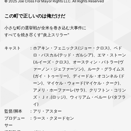
© 2025 Joe Cross For Mayor Rights LLC. All Rights Reserved
この町で正しいのは俺だけだ
小さな町の選挙戦が全米を巻き込む大事件に
すべてを焼き尽くす"炎上スリラー"
キャスト
：ホアキン・フェニックス(ジョー・クロス)、ペド
ロ・パスカル(テッド・ガルシア)、エマ・ストーン
(ルイーズ・クロス)、オースティン・バトラー(ヴ
ァーノン・ジェファーソン)、ルーク・グライムス
(ガイ・トゥーリー)、ディードル・オコンネル (ド
ーン)、マイケル・ウォード(マイケル・クーク)、
アメリ・ホーファーレ(サラ)、クリフトン・コリン
ズ・Ｊｒ.(ロッジ)、ウィリアム・ベルー (バタフラ
イ)
監督/脚本
：アリ・アスター
プロデュー
：ラース・クヌードセン
サー