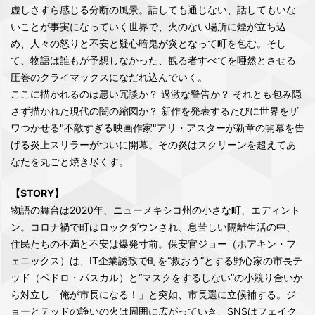
虚しさすら感じる分断の風景。話しても通じない、話してもいな
いことが事実になっていく世界で、火のない場所に煙が立ち込
め、人々の怒りと不安と疑心暗鬼が炎となって町を包む。そし
て、物語は誰もが予想しなかった、観る者すべてを唖然とさせる
圧巻のクライマックスになだれ込んでいく。
ここに描かれるのは悪い冗談か？ 過激な警告か？ それとも包み隠
さず描かれた現代の闇の縮図か？ 新作を発表するたびに世界をザ
ワつかせる"不敵すぎる映画作家"アリ・アスターが新章の開幕を告
げる炎上スリラーがついに開幕。その炎はスクリーンを超えてあ
なたを丸ごと焼き尽くす。
【STORY】
物語の舞台は2020年、ニューメキシコ州の小さな町、エディント
ン。コロナ禍で町はロックダウンされ、息苦しい隔離生活の中、
住民たちの不満と不安は爆発寸前。保安官ジョー（ホアキン・フ
ェニックス）は、IT企業誘致で町を“救おう”とする野心家の市長テ
ッド（ペドロ・パスカル）と“マスクをするしない”の小競り合いか
ら対立し「俺が市長になる！」と突如、市長選に立候補する。ジ
ョーとテッドの諍いの火は周囲に広がっていき、SNSはフェイク