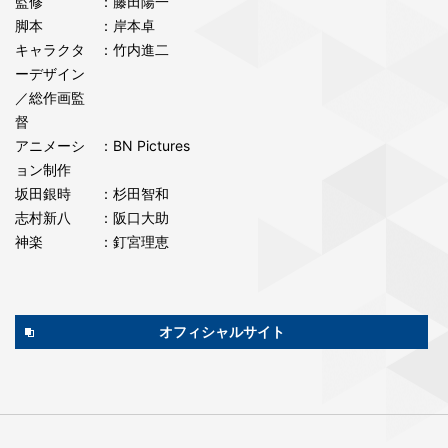
監修
：藤田陽一
脚本
：岸本卓
キャラクタ
：竹内進二
ーデザイン
／総作画監
督
アニメーシ
：BN Pictures
ョン制作
坂田銀時
：杉田智和
志村新八
：阪口大助
神楽
：釘宮理恵
オフィシャルサイト