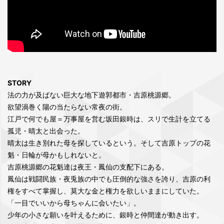
STORY
法の力が及ばない巨大な地下遊郭都市・吉原桃源郷。
欲望渦巻く陽の当たらない常夜の街。
江戸で何でも屋＝万事屋を営む坂田銀時は、スリで生計を立てる
孤児・晴太と出会った。
晴太は生き別れた母を探しているという。そして吉原トップの花
魁・日輪が母かもしれないと。
吉原桃源郷の花魁達は夜王・鳳仙の支配下にある。
鳳仙は戦闘民族・夜兎族の中でも圧倒的な強さを誇り、吉原の利
権をすべて掌握し、莫大な金と権力を欲しいままにしていた。
「一目でいいから母ちゃんに会いたい」。
少年の小さな願いを叶えるために、銀時と仲間達が動き出す。