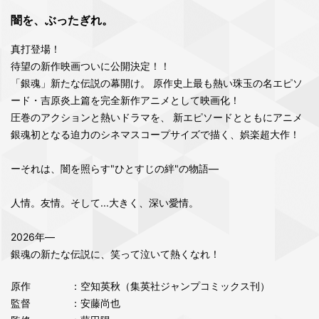
闇を、ぶったぎれ。
真打登場！
待望の新作映画ついに公開決定！！
「銀魂」新たな伝説の幕開け。 原作史上最も熱い珠玉の名エピソ
ード・吉原炎上篇を完全新作アニメとして映画化！
圧巻のアクションと熱いドラマを、 新エピソードとともにアニメ
銀魂初となる迫力のシネマスコープサイズで描く、娯楽超大作！
ーそれは、闇を照らす"ひとすじの絆"の物語―
人情。友情。そして...大きく、深い愛情。
2026年―
銀魂の新たな伝説に、笑って泣いて熱くなれ！
原作
：空知英秋（集英社ジャンプコミックス刊）
監督
：安藤尚也