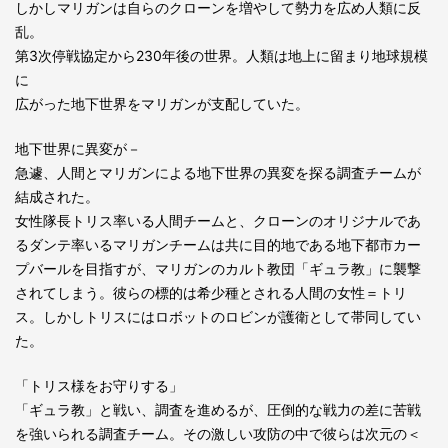
しかしマリガンは自らのクローンを増やして勢力を広め人類に反
乱。
第3次停戦協定から230年後の世界。人類は地上に留まり地球規模
に
広がった地下世界をマリガンが支配していた。
地下世界に異変が－
急遽、人間とマリガンによる地下世界の異変を探る調査チームが
結成された。
女性隊長トリス率いる人間チームと、クローンのオリジナルであ
るダンテ率いるマリガンチームは共に目的地である地下都市カー
プバールを目指すが、マリガンのカルト教団「ギュラ教」に襲撃
されてしまう。彼らの標的は希少種とされる人間の女性＝トリ
ス。しかしトリスにはロボットのロビンが護衛として帯同してい
た。
「トリス様をお守りする」
「ギュラ教」と戦い、調査を進めるが、圧倒的な戦力の差に苦戦
を強いられる調査チーム。その激しい攻防の中で彼らは次元の＜