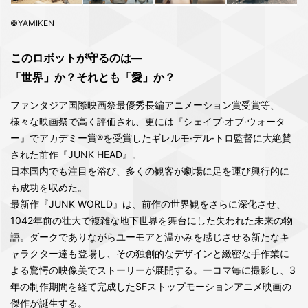
©YAMIKEN
このロボットが守るのは―
「世界」か？それとも「愛」か？
ファンタジア国際映画祭最優秀長編アニメーション賞受賞等、
様々な映画祭で高く評価され、更には『シェイプ·オブ·ウォータ
ー』でアカデミー賞®を受賞したギレルモ·デル·トロ監督に大絶賛
された前作『JUNK HEAD』。
日本国内でも注目を浴び、多くの観客が劇場に足を運び興行的に
も成功を収めた。
最新作『JUNK WORLD』は、前作の世界観をさらに深化させ、
1042年前の壮大で複雑な地下世界を舞台にした失われた未来の物
語。ダークでありながらユーモアと温かみを感じさせる新たなキ
ャラクター達も登場し、その独創的なデザインと緻密な手作業に
よる驚愕の映像美でストーリーが展開する。ーコマ毎に撮影し、3
年の制作期間を経て完成したSFストップモーションアニメ映画の
傑作が誕生する。