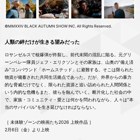
©MMXXIV BLACK AUTUMN SHOW INC. All Rights Reserved.
人類の絆だけが生きる望みだった
ロサンゼルスで核爆弾が炸裂し、前代未聞の混乱に陥る。元グリ
ーンベレー隊員ジェフ・エリクソンとその家族は、山奥の"備え済
み"コンパウンド「ホームステッド」に避難する。そこは限られた
物資が備蓄された共同生活拠点であった。だが、外界からの暴力
的な脅威だけでなく、限られた資源と追い詰められた人間関係と
いう内的な危機もまた、彼らを蝕んでいく。断片化した社会の中
で、家族・コミュニティ・愛とは何かを問われながら、人々は"本
当のサバイバル"を生き延びなければならない。
［ 未体験ゾーンの映画たち2026 上映作品 ］
2月6日（金）より上映