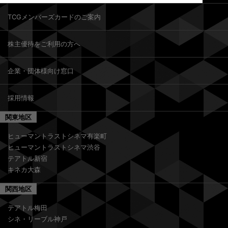
TCGメンバーズカードのご案内
株主優待をご利用の方へ
企業・団体様向け窓口
採用情報
関東地区
ヒューマントラストシネマ有楽町
ヒューマントラストシネマ渋谷
テアトル新宿
キネカ大森
関西地区
テアトル梅田
シネ・リーブル神戸