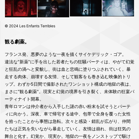
© 2024 Les Enfants Terribles
観る劇薬。
フランス発、悪夢のような一夜を描くサイケデリック・ゴア。
違法な"新薬"に手を出した若者たちの狂騒パーティは、やがて幻覚
と狂乱の渦へと変貌し、街は血と悲鳴に塗りつぶされていく。暴
走する肉体、崩壊する友情、そして観客をも巻き込む映像的トリ
ップ。わずか5日間で撮影されたワンショット構成の地獄の夜は、
まさに"観る劇薬"。現実と幻覚の境界を引き裂く、未体験の狂宴パ
ーティナイト開幕。
青年ロマンは仲介者から入手した謎の赤い粉末を試そうとパーテ
ィに向かう。深夜、車で帰宅する途中、包帯で全身を覆った女性
を拾ったことから事態は急転。次々と感染・錯乱が広がり、仲間
たちは正気を失いながら暴走していく。友情は崩れ、街は狂気の
舞台と化す。幻覚か、現実か。地獄の一夜をノンストップで駆け