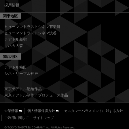
採用情報
関東地区
ヒューマントラストシネマ有楽町
ヒューマントラストシネマ渋谷
テアトル新宿
キネカ大森
関西地区
テアトル梅田
シネ・リーブル神戸
東京テアトル配給作品
東京テアトル制作／プロデュース作品
企業情報
個人情報保護方針
カスタマーハラスメントに対する方針
ご利用に関して
サイトマップ
© TOKYO THEATRES COMPANY Inc. All Rights Reserved.