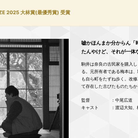
RIZE 2025 大林賞(最優秀賞) 受賞
嘘かほんまか分からん「
たんやけど、それが一体
駒井は奈良の古民家を購入し
る。元所有者である梅本は、
も自ら町をたずね歩く。改修
て存在した古びたものたちか
監督
：中尾広道
キャスト
：渡辺大知、