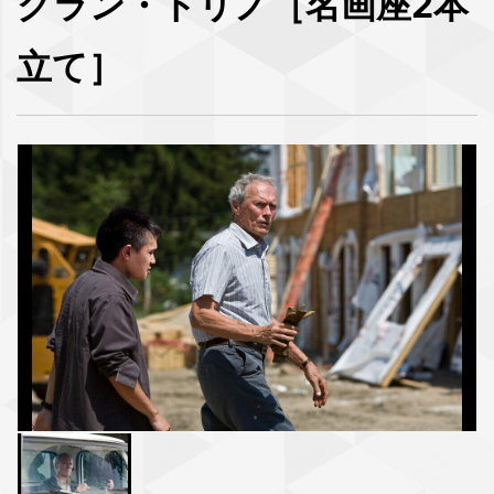
グラン・トリノ［名画座2本
立て］