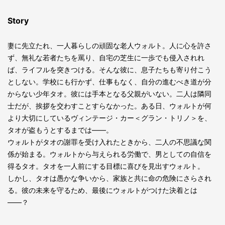
Story
妻に先立たれ、一人暮らしの頑固な老人ウォルト。人に心を許さ
ず、無礼な若者たちを罵り、自宅の芝生に一歩でも侵入されれ
ば、ライフルを突きつける。そんな彼に、息子たちも寄り付こう
としない。学校にも行かず、仕事もなく、自分の進むべき道が分
からない少年タオ。彼には手本となる父親がいない。二人は隣同
士だが、挨拶を交わすことすらなかった。ある日、ウォルトが何
より大切にしているヴィンテージ・カー＜グラン・トリノ＞を、
タオが盗もうとするまでは――。
ウォルトがタオの謝罪を受け入れたときから、二人の不思議な関
係が始まる。ウォルトから与えられる労働で、男としての自信を
得るタオ。タオを一人前にする目標に喜びを見出すウォルト。
しかし、タオは愚かな争いから、家族と共に命の危険にさらされ
る。彼の未来を守るため、最後にウォルトがつけた決着とは
――？