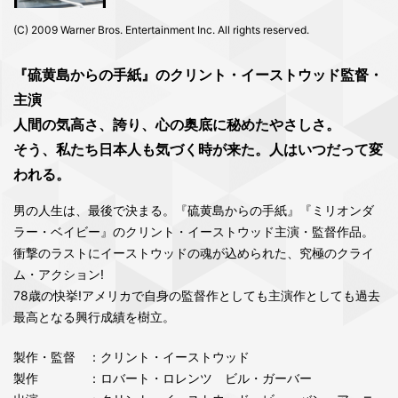
(C) 2009 Warner Bros. Entertainment Inc. All rights reserved.
『硫黄島からの手紙』のクリント・イーストウッド監督・
主演
人間の気高さ、誇り、心の奥底に秘めたやさしさ。
そう、私たち日本人も気づく時が来た。人はいつだって変
われる。
男の人生は、最後で決まる。『硫黄島からの手紙』『ミリオンダ
ラー・ベイビー』のクリント・イーストウッド主演・監督作品。
衝撃のラストにイーストウッドの魂が込められた、究極のクライ
ム・アクション!
78歳の快挙!アメリカで自身の監督作としても主演作としても過去
最高となる興行成績を樹立。
製作・監督
：クリント・イーストウッド
製作
：ロバート・ロレンツ ビル・ガーバー