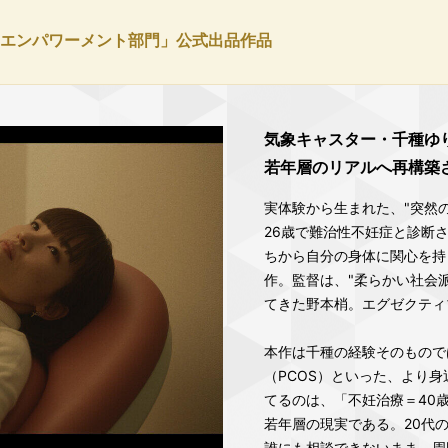
エンパワーメント部門」公式出品作品
気象キャスター・千種ゆ
若年層のリアルへ再構築さ
実体験から生まれた、"突然
26歳で難治性不妊症と診断
ちから自分の身体に関心を持
作。監督は、"柔らかい社会
てきた野本梢。エグゼクティ
本作は千種の経験そのもので
（PCOS）といった、より
てるのは、「不妊治療＝40
若年層の現実である。20代
誰にも相談できないまま、周