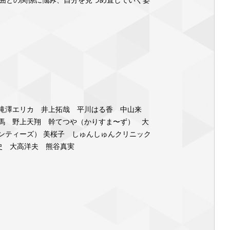
滝澤エリカ 井上拓哉 平川はる香 中山来
馬 野上天翔 幹てつや（かりすま〜ず） 大
ンティーズ） 美桜子 しゅんしゅんクリニック
史 大高洋夫 熊谷真実