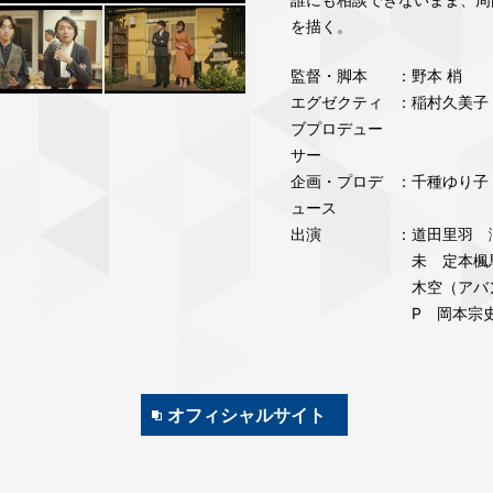
を描く。
監督・脚本
：野本 梢
エグゼクティ
：稲村久美子
ブプロデュー
サー
企画・プロデ
：千種ゆり子
ュース
出演
：道田里羽 
未 定本楓
木空（アバ
P 岡本宗
オフィシャルサイト