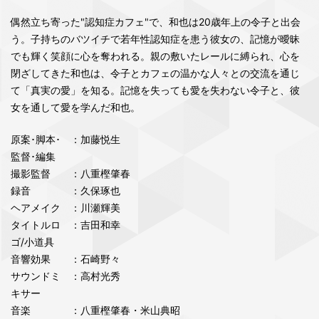
偶然立ち寄った"認知症カフェ"で、和也は20歳年上の令子と出会
う。子持ちのバツイチで若年性認知症を患う彼女の、記憶が曖昧
でも輝く笑顔に心を奪われる。親の敷いたレールに縛られ、心を
閉ざしてきた和也は、令子とカフェの温かな人々との交流を通じ
て「真実の愛」を知る。記憶を失っても愛を失わない令子と、彼
女を通して愛を学んだ和也。
原案･脚本･
：加藤悦生
監督･編集
撮影監督
：八重樫肇春
録音
：久保琢也
ヘアメイク
：川瀬輝美
タイトルロ
：吉田和幸
ゴ/小道具
音響効果
：石崎野々
サウンドミ
：高村光秀
キサー
音楽
：八重樫肇春・米山典昭