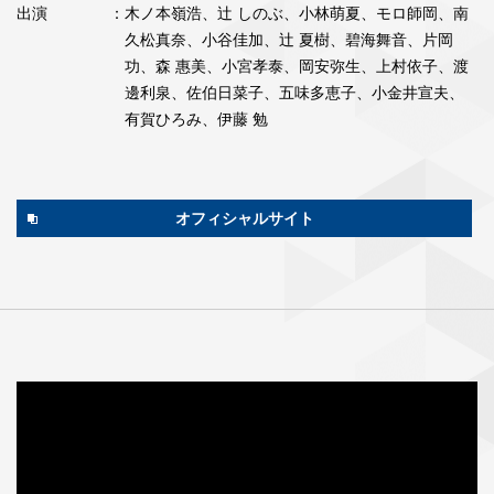
出演
：木ノ本嶺浩、辻 しのぶ、小林萌夏、モロ師岡、南
久松真奈、小谷佳加、辻 夏樹、碧海舞音、片岡
功、森 惠美、小宮孝泰、岡安弥生、上村依子、渡
邊利泉、佐伯日菜子、五味多恵子、小金井宣夫、
有賀ひろみ、伊藤 勉
オフィシャルサイト