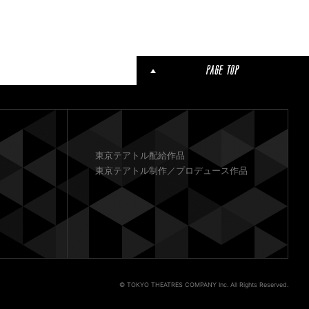
東京テアトル配給作品
東京テアトル制作／プロデュース作品
© TOKYO THEATRES COMPANY Inc. All Rights Reserved.