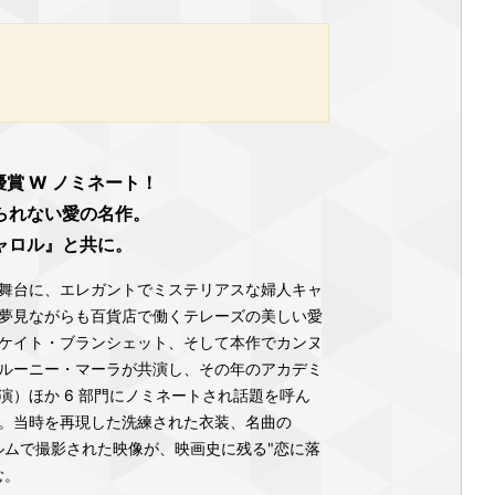
優賞 W ノミネート！
られない愛の名作。
ャロル』と共に。
舞台に、エレガントでミステリアスな婦人キャ
夢見ながらも百貨店で働くテレーズの美しい愛
ケイト・ブランシェット、そして本作でカンヌ
ルーニー・マーラが共演し、その年のアカデミ
演）ほか 6 部門にノミネートされ話題を呼ん
年代。当時を再現した洗練された衣装、名曲の
ィルムで撮影された映像が、映画史に残る"恋に落
む。