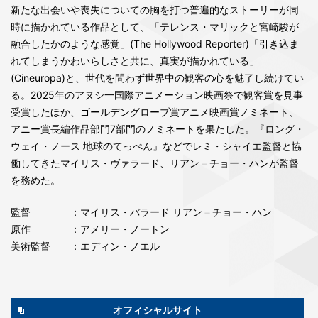
新たな出会いや喪失についての胸を打つ普遍的なストーリーが同
時に描かれている作品として、「テレンス・マリックと宮崎駿が
融合したかのような感覚」(The Hollywood Reporter)「引き込ま
れてしまうかわいらしさと共に、真実が描かれている」
(Cineuropa)と、世代を問わず世界中の観客の心を魅了し続けてい
る。2025年のアヌシ一国際アニメーション映画祭で観客賞を見事
受賞したほか、ゴールデングローブ賞アニメ映画賞ノミネート、
アニー賞長編作品部門7部門のノミネートを果たした。『ロング・
ウェイ・ノース 地球のてっぺん』などでレミ・シャイエ監督と協
働してきたマイリス・ヴァラード、リアン＝チョー・ハンが監督
を務めた。
監督
：マイリス・バラード リアン＝チョー・ハン
原作
：アメリー・ノートン
美術監督
：エディン・ノエル
オフィシャルサイト