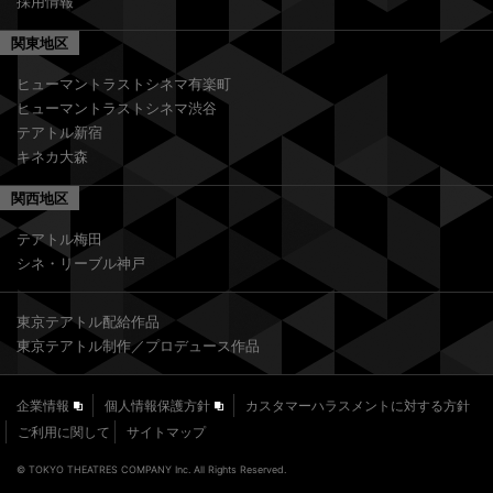
採用情報
関東地区
ヒューマントラストシネマ有楽町
ヒューマントラストシネマ渋谷
テアトル新宿
キネカ大森
関西地区
テアトル梅田
シネ・リーブル神戸
東京テアトル配給作品
東京テアトル制作／プロデュース作品
企業情報
個人情報保護方針
カスタマーハラスメントに対する方針
ご利用に関して
サイトマップ
© TOKYO THEATRES COMPANY Inc. All Rights Reserved.