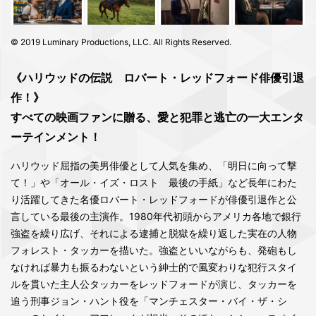
© 2019 Luminary Productions, LLC. All Rights Reserved.
《ハリウッドの伝説 ロバート・レッドフォード俳優引退
作！》
すべての映画ファンに贈る、愛と犯罪と逃亡の一大エンタ
ーテインメント！
ハリウッド屈指の美男俳優として人気を集め、「明日に向って撃
て！」や「オール・イズ・ロスト 最後の手紙」など長年にわた
り活躍してきた名優ロバート・レッドフォードが俳優引退作と公
言している最後の主演作。1980年代初頭からアメリカ各地で銀行
強盗を繰り広げ、それによる逮捕と脱獄を繰り返した実在の人物
フォレスト・タッカーを描いた。強盗といいながらも、発砲もし
なければ暴力も振るわないという紳士的で風変わりな犯行スタイ
ルを貫いた主人公タッカーをレッドフォードが演じ、タッカーを
追う刑事ジョン・ハント役を「マンチェスター・バイ・ザ・シ