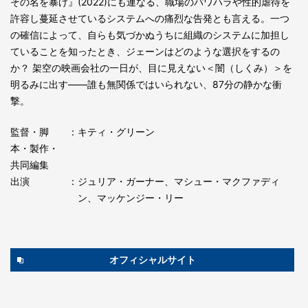
その名を暴け』(2022)にも連なる、職場のパワハラや性的虐待を
許容し蔓延させているシステムへの痛烈な告発とも言える。一つ
の確信によって、自らも気づかぬうちに組織のシステムに加担し
ていることを知ったとき、ジェーンはどのような選択をするの
か？ 架空の映画会社の一日が、目に見えない＜闇（しくみ）＞を
明るみに出す――誰も無関係ではいられない、87分の静かな衝
撃。
監督・脚
：キティ・グリーン
本・製作・
共同編集
出演
：ジュリア・ガーナー、マシュー・マクファディ
ン、マッケンジー・リー
オフィシャルサイト