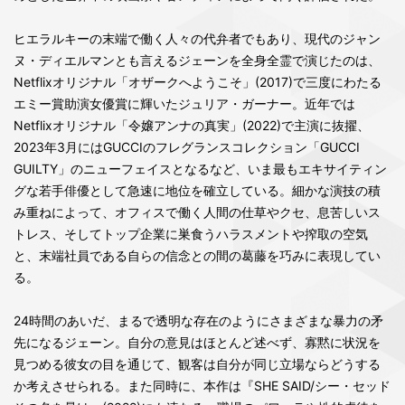
ヒエラルキーの末端で働く人々の代弁者でもあり、現代のジャン
ヌ・ディエルマンとも言えるジェーンを全身全霊で演じたのは、
Netflixオリジナル「オザークへようこそ」(2017)で三度にわたる
エミー賞助演女優賞に輝いたジュリア・ガーナー。近年では
Netflixオリジナル「令嬢アンナの真実」(2022)で主演に抜擢、
2023年3月にはGUCCIのフレグランスコレクション「GUCCI
GUILTY」のニューフェイスとなるなど、いま最もエキサイティン
グな若手俳優として急速に地位を確立している。細かな演技の積
み重ねによって、オフィスで働く人間の仕草やクセ、息苦しいス
トレス、そしてトップ企業に巣食うハラスメントや搾取の空気
と、末端社員である自らの信念との間の葛藤を巧みに表現してい
る。
24時間のあいだ、まるで透明な存在のようにさまざまな暴力の矛
先になるジェーン。自分の意見はほとんど述べず、寡黙に状況を
見つめる彼女の目を通じて、観客は自分が同じ立場ならどうする
か考えさせられる。また同時に、本作は『SHE SAID/シー・セッド