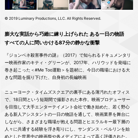
© 2019 Luminary Productions, LLC. All Rights Reserved.
膨大な実話から巧緻に練り上げられた ある一日の物語
すべての人に問いかける87分の静かな衝撃
『ジョンベネ殺害事件の謎』（2017）で知られるドキュメンタリ
ー映画作家のキティ・グリーンが、2017年、ハリウッドを発端に
巻き起こった＜#Me Too運動＞を題材に、今日の職場における大
きな問題を掘り下げた、自身初の長編映画
ニューヨーク・タイムズスクエアの裏手にある薄汚れたオフィス
で、18日間という短期間で撮影された本作。映画プロデューサー
を目指して大手エンターテイメント会社で働き始めた、若く野心
ある新人アシスタントの一日の物語を通して、映画業界を舞台に
しながら、さまざまな職場が抱える問題とヒエラルキー最下層の
人々に共通する経験を浮き彫りにし、サンダンス・ベルリンを始
めとした世界中の映画祭や各メディアによって高く評価された。