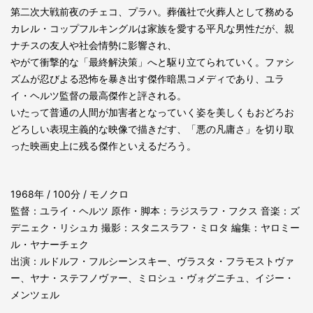
第二次大戦前夜のチェコ、プラハ。葬儀社で火葬人として務める
カレル・コップフルキングルは家族を愛する平凡な男性だが、親
ナチスの友人や社会情勢に影響され、
やがて衝撃的な「最終解決策」へと駆り立てられていく。ファシ
ズムが忍びよる恐怖を暴き出す傑作暗黒コメディであり、ユラ
イ・ヘルツ監督の最高傑作と評される。
いたって普通の人間が加害者となっていく姿を美しくもおどろお
どろしい表現主義的な映像で描きだす、「悪の凡庸さ」を切り取
った映画史上に残る傑作といえるだろう。
1968年 / 100分 / モノクロ
監督：ユライ・ヘルツ 原作・脚本：ラジスラフ・フクス 音楽：ズ
デニェク・リシュカ 撮影：スタニスラフ・ミロタ 編集：ヤロミー
ル・ヤナーチェク
出演：ルドルフ・フルシーンスキー、ヴラスタ・フラモストヴァ
ー、ヤナ・ステフノヴァー、ミロシュ・ヴォグニチュ、イジー・
メンツェル