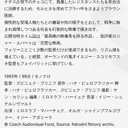
ナチス占領下のチェコにて、負傷したレジスタンスたちを非合法
に治療するため、モルヒネを求めてプラハ中をさまようブラウン
医師。
個性的な登場人物たちとの邂逅や街の様子をとおして、戦争に蝕
まれ崩壊しつつある社会を幻覚的な映像で描き出す。
公開当時タイム誌は「最高峰の映像美を誇る作品」、批評家ロジ
ャー・エバートは「完璧な映画。
フェリーニとごく少数の監督だけが達成できるもの、リズム感を
備えている」と絶賛。ポーランドの鬼才イエジー・スコリモフス
キ監督もフェイバリットに挙げている。
1965年 / 98分 / モノクロ
監督：ズビニェク・ブリニフ 原作：ハナ・ビェロフラツカー 脚
本：ハナ・ビェロフラツカー、ズビニェク・ブリニフ 撮影：ヤ
ン・カリシュ 編集：ミロスラフ・ハーイェク 音楽：イジー・シュ
テルンヴァルト
出演：ミロスラフ・マハーチェク、オルガ・シャインプフルゴヴ
ァー、イジー・アダミーラ
© Czech Audiovisual Fund, Source: Národní filmový archiv,