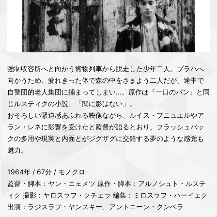
強制収容所へと向かう貨物列車から脱走した少年二人。プラハへ
向かうため、疲れきった体で森の中をさまよう二人だが、途中で
自警団的老人集団に捕まってしまい…。原作は『一口のパン』と同
じルスティクの小説、「闇に影はない」。
おそろしい緊迫感あふれる映像ながら、ルイス・ブニュエルやア
ラン・レネに影響を受けたと監督が語るとおり、フラッシュバッ
クの多用や現実と内面とがジグザグに交錯する夢のような感覚も
魅力。
1964年 / 67分 / モノクロ
監督・脚本：ヤン・ニェメツ 原作・脚本：アルノシュト・ルステ
ィク 撮影：ヤロスラフ・クチェラ 編集：ミロスラフ・ハーイェク
出演：ラジスラフ・ヤンスキー、アントニーン・クンベラ