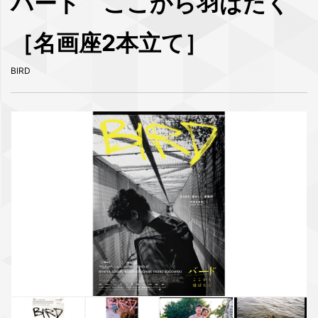
バード ここから羽ばたく
［名画座2本立て］
BIRD