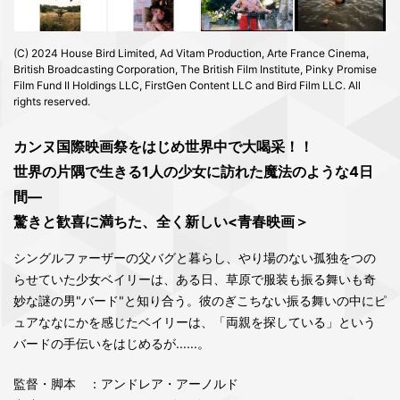
(C) 2024 House Bird Limited, Ad Vitam Production, Arte France Cinema,
British Broadcasting Corporation, The British Film Institute, Pinky Promise
Film Fund II Holdings LLC, FirstGen Content LLC and Bird Film LLC. All
rights reserved.
カンヌ国際映画祭をはじめ世界中で大喝采！！
世界の片隅で生きる1人の少女に訪れた魔法のような4日
間―
驚きと歓喜に満ちた、全く新しい<青春映画＞
シングルファーザーの父バグと暮らし、やり場のない孤独をつの
らせていた少女ベイリーは、ある日、草原で服装も振る舞いも奇
妙な謎の男"バード"と知り合う。彼のぎこちない振る舞いの中にピ
ュアななにかを感じたベイリーは、「両親を探している」という
バードの手伝いをはじめるが......。
監督・脚本
：アンドレア・アーノルド