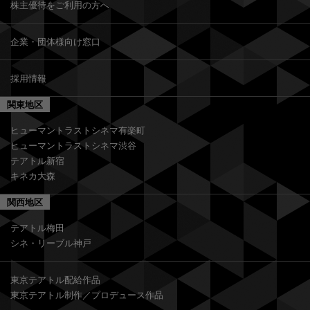
株主優待をご利用の方へ
企業・団体様向け窓口
採用情報
関東地区
ヒューマントラストシネマ有楽町
ヒューマントラストシネマ渋谷
テアトル新宿
キネカ大森
関西地区
テアトル梅田
シネ・リーブル神戸
東京テアトル配給作品
東京テアトル制作／プロデュース作品