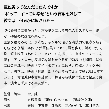
亜佐美ってなんだったんですか
“私って、すっごい幸せ”という言葉を残して
彼女は、何者かに殺されたー
現代を舞台に描かれた、京極夏彦による異色のミステリー小説
が、待望の映画化を果たす。
主演を務めるのは、多彩なジャンルで確かな演技力で観客を魅了
し続ける奈緒。本作では"亜佐美"について尋ね歩く、謎めいた人
物・渡来映子（わたらい・えいこ）を演じる。従来のイメージを
覆す、アウトローな雰囲気を漂わせた役柄で新境地を開拓。監督
には金井純一。映画『マイ・ダディ』に続き、奈緒とタッグを組
んだ。脚本は、映画『桐島、部活やめるってよ』で第36回日本ア
カデミー賞優秀脚本賞を受賞し、舞台から映像作品まで幅広く脚
本・演出を手掛ける喜安浩平。
監督・編集
：金井純一
原作
：京極夏彦 「死ねばいいのに」(講談社文庫)
出演
：奈緒、伊東蒼、前原滉、髙橋ひかる、草川拓弥、