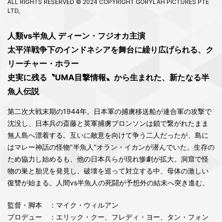
ALL RIGHTS RESERVED © 2024 COPYRIGHT GORYLAH PICTURES PTE
LTD,
人類vs半魚人 ディーン・フジオカ主演
太平洋戦争下のインドネシアを舞台に繰り広げられる、ク
リーチャー・ホラー
史実に残る〝UMA目撃情報〟から生まれた、新たなる半
魚人伝説
第二次大戦末期の1944年。日本軍の捕虜移送船が連合軍の攻撃で
沈没し、日本兵の斎藤と英軍捕虜ブロンソンは鎖で繋がれたまま
無人島へ漂着する。互いに敵意を向けて争う二人だったが、島に
はマレー神話の怪物"半魚人"オラン・イカンが潜んでいた。生存の
ため協力し始めるも、他の日本兵らが現れ惨劇が拡大。洞窟で怪
物の巣と胎児を発見し、破壊を巡って対立する中、母体の激しい
復讐が始まる。人間vs半魚人の死闘が予想外の結末へ突き進む。
監督・脚本
：マイク・ウィルアン
プロデュー
：エリック・クー、フレディ・ヨー、タン・フォン