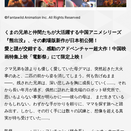
©Fantawild Animation Inc. All Rights Reserved
くまの兄弟と仲間たちが大活躍する中国アニメシリーズ
『熊出没』、その劇場版新作が日本初公開！
愛と謎が交錯する、感動のアドベンチャー超大作！中国映
画特集上映「電影祭」にて限定上映！
クマ兄弟を誰よりも優しく愛していた母グマは、突然起きた大火
事のあと、二匹の前から姿を消してしまう。何も告げぬまま
――。残された兄弟は、深い悲しみを胸に成長していく......。それ
から長い年月が過ぎ、偶然に訪れた最先端のロボット研究所で、
思いもよらない事実が明らかに――彼らの母は、 まだ生きている
かもしれない。わずかな手がかりを頼りに、ママを探す旅へと踏
み出す。しかし、その行く手には数々の試練と、想像を超える真
実が待ち受けていた......。
監督
：リン・ヨンチャン（林永長）、 シャオ・ホーチー