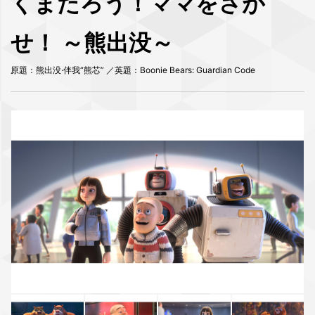
くまたろう！ママをさが
せ！ ～熊出没～
原題：熊出没·伴我“熊芯” ／英題：Boonie Bears: Guardian Code