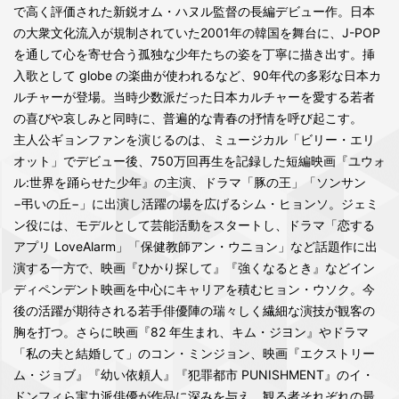
で高く評価された新鋭オム・ハヌル監督の⻑編デビュー作。日本
の大衆文化流入が規制されていた2001年の韓国を舞台に、J-POP
を通して心を寄せ合う孤独な少年たちの姿を丁寧に描き出す。挿
入歌として globe の楽曲が使われるなど、90年代の多彩な日本カ
ルチャーが登場。当時少数派だった日本カルチャーを愛する若者
の喜びや哀しみと同時に、普遍的な⻘春の抒情を呼び起こす。
主人公ギョンファンを演じるのは、ミュージカル「ビリー・エリ
オット」でデビュー後、750万回再生を記録した短編映画『ユウォ
ル:世界を踊らせた少年』の主演、ドラマ「豚の王」「ソンサン
−弔いの丘−」に出演し活躍の場を広げるシム・ヒョンソ。ジェミ
ン役には、モデルとして芸能活動をスタートし、ドラマ「恋する
アプリ LoveAlarm」「保健教師アン・ウニョン」など話題作に出
演する一方で、映画『ひかり探して』『強くなるとき』などイン
ディペンデント映画を中心にキャリアを積むヒョン・ウソク。今
後の活躍が期待される若手俳優陣の瑞々しく繊細な演技が観客の
胸を打つ。さらに映画『82 年生まれ、キム・ジヨン』やドラマ
「私の夫と結婚して」のコン・ミンジョン、映画『エクストリー
ム・ジョブ』『幼い依頼人』『犯罪都市 PUNISHMENT』のイ・
ドンフィら実力派俳優が作品に深みを与え、観る者それぞれの最