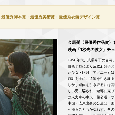
・最優秀脚本賞・最優秀美術賞・最優秀衣装デザイン賞
金馬奨〈最優秀作品賞〉
映画『1秒先の彼女』チ
1950年代、戒厳令下の台湾
白色テロにより反政府分子と
た少女・阿月（アグエー）は
時計を手に、遺体を引き取る
しかし遺体を引き取るには高
しい男に騙され、遊郭に売り
は人力車の車夫・趙公道（ザ
中国・広東出身の公道は、国
へ帰ることもかなわず、その