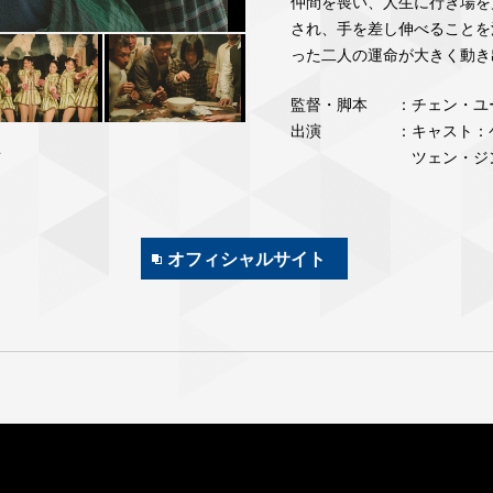
仲間を喪い、人生に行き場を
され、手を差し伸べることを
った二人の運命が大きく動き出し
監督・脚本
：チェン・ユ
出演
：キャスト：
.
ツェン・ジ
オフィシャルサイト