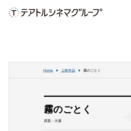
Home
上映作品
霧のごとく
霧のごとく
原題：大濛