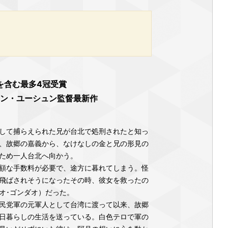
を含む最多4冠受賞
ェン・ユーシュン監督最新作
。
して捕らえられた兄が台北で処刑されたと知っ
、故郷の嘉義から、なけなしの金と兄の形見の
ため一人台北へ向かう。
額な手数料が必要で、途方に暮れてしまう。怪
飛ばされそうになったその時、彼女を救ったの
オ･ゴンダオ）だった。
民党軍の元軍人として台湾に渡って以来、故郷
日暮らしの生活を送っている。白色テロで軍の