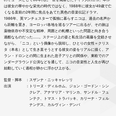
は彼女の華やかな栄光の時代ではなく、1988年に彼女が49歳で亡
くなる直前の2年間に焦点をあてた異色の音楽伝記ドラマ。
1986年、英マンチェスターで孤独に暮らすニコは、過去の名声か
ら距離を置き、ヨーロッパ各地を巡るツアーに出るが、その旅は
薬物依存や不安定な精神、周囲との軋轢といった問題と向き合う
過酷なものだった......。ステージ上の姿と私生活の葛藤を交錯させ
ながら、「ニコ」という偶像から脱却し、ひとりの女性＝クリス
タ（本名）として生き直そうとする彼女の姿をリアルに描く。ア
ラン・ドロンとの間に生まれた息子アリとの関係や、東欧でのア
ンダーグラウンド公演などを通して、ニコの音楽性と人生が再び
始動していく過程が静かに浮かび上がる。
監督・脚本
：スザンナ・ニッキャレッリ
出演
：トリーヌ・ディルホム、ジョン・ゴードン・シン
クレア、アナマリア・マリンカ、サンドル・フュ
ンテク、トマス・トラバッキ、カリーナ・フェル
ナンデス、カルヴィン・デンバ