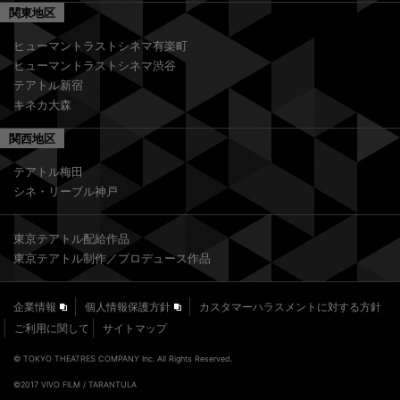
関東地区
ヒューマントラストシネマ有楽町
ヒューマントラストシネマ渋谷
テアトル新宿
キネカ大森
関西地区
テアトル梅田
シネ・リーブル神戸
東京テアトル配給作品
東京テアトル制作／プロデュース作品
企業情報
個人情報保護方針
カスタマーハラスメントに対する方針
ご利用に関して
サイトマップ
© TOKYO THEATRES COMPANY Inc. All Rights Reserved.
©2017 VIVO FILM / TARANTULA