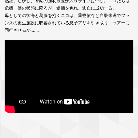
熱狂。しかし、警察の強制捜査が入りライブは中断。ニコたちは
危機一髪の状態に陥るが、逮捕を免れ、逃亡に成功する。
母としての後悔と葛藤を抱くニコは、薬物依存と自殺未遂でフラ
ンスの更生施設に収容されている息子アリを引き取り、ツアーに
同行させるが……。