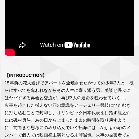
【INTRODUCTION】
15年前の花火遊びでアパートを全焼させたかつての少年2人と、彼
らにすべてを奪われながらその人生に寄り添う男。美談と呼ぶに
はヤバすぎる再会と交流が、再び3人の運命を狂わせていく—。
火事を起こした拭えない罪の意識をアーチェリー競技にひたむき
に打ち込むことで封印し、オリンピック日本代表を目指す龍之介
には磯村勇斗。あの日から止まったままの時間を取り戻すよう
に、前向きな思考にのめり込んでいく拓海には、Aぇ! groupのメ
ンバーで個人では映画初主演となる末澤誠也。火事の被害者であ