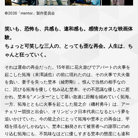
©2026「mentor」製作委員会
笑いも、恐怖も、共感も、違和感も。感情カオスな映画体
験。
ちょっと可笑しな三人の、とっても歪な再会。人生は、ち
ゃんと狂っていく。
それは運命の再会だった。15年前に花火遊びでアパートの火事を
起こした拓海（末澤誠也）の前に現れたのは、その火事で大火傷
を負い、妻子を失った埜本（綾野剛）。恨んで当然の相手なの
に、詫びる拓海を優しく包み込む埜本。その不思議な優しさに惹
かれ、埜本を"メンター"として慕い急速に距離を縮めていく拓海。
一方、拓海とともに火事を起こした龍之介（磯村勇斗）は、アー
チェリー競技と出会い、オリンピック日本代表になるという夢を
追いかけていた。今の龍之介にとって拓海や埜本との再会は、平
穏を揺るがしかねない。埜本に触発されて被害者への謝罪にのめ
り込む拓海にも、不気味なほどに優しすぎる埜本の態度にも違和