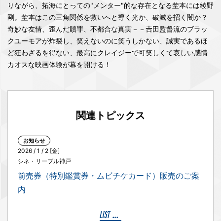
りながら、拓海にとっての"メンター"的な存在となる埜本には綾野
剛。埜本はこの三角関係を救いへと導く光か、破滅を招く闇か？
奇妙な友情、歪んだ贖罪、不都合な真実－－𠮷田監督流のブラッ
クユーモアが炸裂し、笑えないのに笑うしかない、誠実であるほ
ど狂わざるを得ない、最高にクレイジーで可笑しくて哀しい感情
カオスな映画体験が幕を開ける！
関連トピックス
お知らせ
2026 / 1 / 2 [金]
シネ・リーブル神戸
前売券（特別鑑賞券・ムビチケカード）販売のご案
内