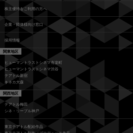
株主優待をご利用の方へ
企業・団体様向け窓口
採用情報
関東地区
ヒューマントラストシネマ有楽町
ヒューマントラストシネマ渋谷
テアトル新宿
キネカ大森
関西地区
テアトル梅田
シネ・リーブル神戸
東京テアトル配給作品