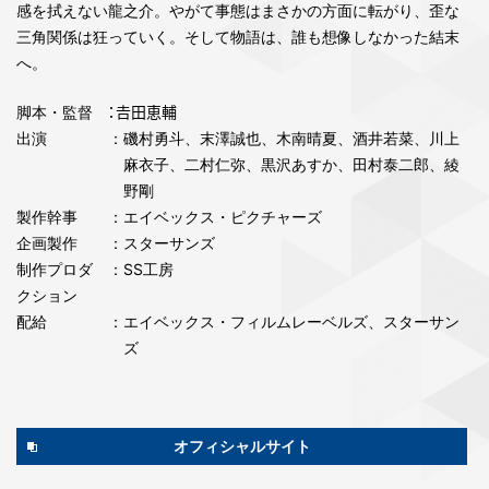
感を拭えない龍之介。やがて事態はまさかの方面に転がり、歪な
三角関係は狂っていく。そして物語は、誰も想像しなかった結末
へ。
脚本・監督
：𠮷田恵輔
出演
：磯村勇斗、末澤誠也、木南晴夏、酒井若菜、川上
麻衣子、二村仁弥、黒沢あすか、田村泰二郎、綾
野剛
製作幹事
：エイベックス・ピクチャーズ
企画製作
：スターサンズ
制作プロダ
：SS工房
クション
配給
：エイベックス・フィルムレーベルズ、スターサン
ズ
オフィシャルサイト