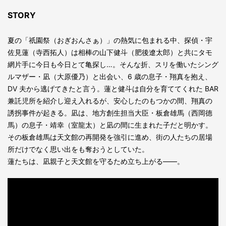
STORY
夏の「祇園祭（おぎおんさぁ）」の熱気に包まれる中、探偵・宇
佐見蓮（寺西拓人）は相棒の山下健斗（肥後遼太郎）と共にタモ
網片手に今日も今日とて亀探し…。そんな折、スリを働いたシング
ルマザー・凪（大原優乃）と出会い、6 歳の息子・翔真を抱え、
DV 夫から逃げてきたと言う。蓮と健斗は自分を育ててくれた BAR
兼託児所を紹介し迎え入れるが、安心したのもつかの間、翔真の
誘拐事件が起きる。凪は、地方創生担当大臣・板倉雄馬（西岡德
馬）の息子・靖幸（室龍太）と凪の間に生まれた子だと明かす。
その板倉雄馬は天文館の再開発を強引に進め、街の人たちの居場
所だけでなく思い出をも奪おうとしていた。
蓮たちは、凪親子と天文館を守るため立ち上がる――。