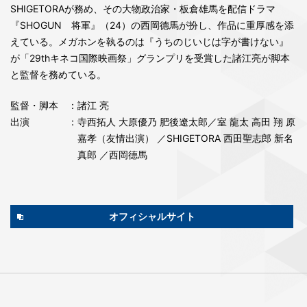
SHIGETORAが務め、その大物政治家・板倉雄馬を配信ドラマ
『SHOGUN 将軍』（24）の西岡德馬が扮し、作品に重厚感を添
えている。メガホンを執るのは『うちのじいじは字が書けない』
が「29thキネコ国際映画祭」グランプリを受賞した諸江亮が脚本
と監督を務めている。
監督・脚本
：諸江 亮
出演
：寺西拓人 大原優乃 肥後遼太郎／室 龍太 高田 翔 原
嘉孝（友情出演） ／SHIGETORA 西田聖志郎 新名
真郎 ／西岡德馬
オフィシャルサイト