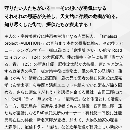
守りたい人たちがいるーーその想いが勇気になる
それぞれの思惑が交差し、天文館に存続の危機が迫る。
知り尽くした街で、探偵たちが疾走する！
主人公・宇佐美蓮役に映画初主演となる寺西拓人。「timelesz
project -AUDITION-」の直前まで本作の撮影に挑み、その後デビ
ュー。シングルマザー・橋口凪には『劇場版 おいしい給食 Road
to イカメシ』（24）の大原優乃。蓮の相棒・健斗に映画『青すぎ
る、青』（23）の新進俳優・肥後遼太郎が大抜擢。蓮たちと対立
する政治家の息子・板倉靖幸役に室龍太、凪の息子の誘拐犯・蒲
生（がもう）清彦役に高田翔、凪の兄で医者の橋口拓海役は原嘉
孝（友情出演）ら寺西と演劇ユニットを組んでいた盟友が脇を固
める。さらに蒲生（がもう）と誘拐を企てる反社・吉田三郎には
NHK大河ドラマ「翔ぶが如く」「龍馬伝」など俳優として活躍す
る一方、鹿児島弁・薩摩弁指導者でもある俳優・西田聖志郎、蓮
たちが世話になるBAR兼託児所のオーナー・有村悠一郎役には鹿
児島在住の俳優・新名真郎が登板。加えて、大物政治家の秘書・
大森渉に、配信ドラマ「怪物」など近年活躍が目覚ましい新鋭の