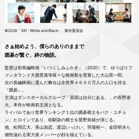
©2026「361 -White and Black- 」製作委員会
さぁ始めよう、僕らのありのままで
囲碁が繋ぐ、絆の物語。
監督は初長編映画「いつくしみふかき」（2020）で、ゆうばりフ
ァンタランド大賞受賞等様々な映画祭を受賞した大山晃一郎。
次の長編映画に選んだ舞台は全世界４６００万人の人口を誇る
『囲碁』。
主演はダンスボーカルグループ「原因は自分にある。」の長野凌
大。本作が映画初主演となる。
ライバルであり世界ランキング１位の囲碁棋士をパク・ユチョ
ン。ヒロインであり、幼馴染の棋士を星野奈緒が演じる。
他、松岡広大、美山加恋、渡辺いっけい、羽場裕一、金田明夫ら
個性溢れる実力派メンバーが顔を揃えている。