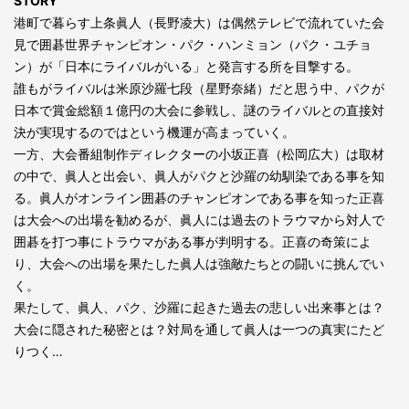
STORY
港町で暮らす上条眞人（長野凌大）は偶然テレビで流れていた会
見で囲碁世界チャンピオン・パク・ハンミョン（パク・ユチョ
ン）が「日本にライバルがいる」と発言する所を目撃する。
誰もがライバルは米原沙羅七段（星野奈緒）だと思う中、パクが
日本で賞金総額１億円の大会に参戦し、謎のライバルとの直接対
決が実現するのではという機運が高まっていく。
一方、大会番組制作ディレクターの小坂正喜（松岡広大）は取材
の中で、眞人と出会い、眞人がパクと沙羅の幼馴染である事を知
る。眞人がオンライン囲碁のチャンピオンである事を知った正喜
は大会への出場を勧めるが、眞人には過去のトラウマから対人で
囲碁を打つ事にトラウマがある事が判明する。正喜の奇策によ
り、大会への出場を果たした眞人は強敵たちとの闘いに挑んでい
く。
果たして、眞人、パク、沙羅に起きた過去の悲しい出来事とは？
大会に隠された秘密とは？対局を通して眞人は一つの真実にたど
りつく…