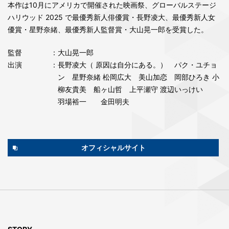
本作は10月にアメリカで開催された映画祭、グローバルステージ
ハリウッド 2025 で最優秀新人俳優賞・長野凌大、最優秀新人女
優賞・星野奈緒、最優秀新人監督賞・大山晃一郎を受賞した。
監督
：大山晃一郎
出演
：長野凌大（ 原因は自分にある。） パク・ユチョ
ン 星野奈緒 松岡広大 美山加恋 岡部ひろき 小
柳友貴美 船ヶ山哲 上平瀬守 渡辺いっけい
羽場裕一 金田明夫
オフィシャルサイト