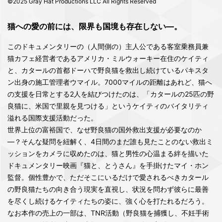
©2025 Gray Hat Productions LLC All Rights Reserved
猫への愛の前には、限界も国境も存在しない―。
このドキュメンタリーの（人間側の）主人公である客室乗務員兼
猫カフェ経営者であるアメリカ・ミルウォーキー在住のケイティ
と、カタールの首都ドーハで野良猫を救出し続けているパキスタ
ン出身の施工管理者ウマイル。7000マイルの距離はあれど、猫へ
の支援を日常とする2人を結びつけたのは、「カタールの25匹の野
良猫に、米国で里親を見つける」というケイティのバイタリティ
溢れる国際支援活動だった。
世界上位の富裕国で、なぜ野良猫の国外救出支援が必要なのか
―？そんな疑問を紐解く、4日間のまだ誰も見たことのない救出ミ
ッションをカメラに収めたのは、猫と男性の心温まる絆を描いた
ドキュメンタリー映画『猫と、とうさん』を手掛けたマイ・ホン
監督。個性豊かで、ただそこにいるだけで愛されるべきカタール
の野良猫たちの向き合う現実を直視し、状況を問わず彼らに最善
を尽くし続けるケイティたちの姿に、強く心を打たれるだろう。
なお本作の売上の一部は、TNR活動（野良猫を捕獲し、不妊手術