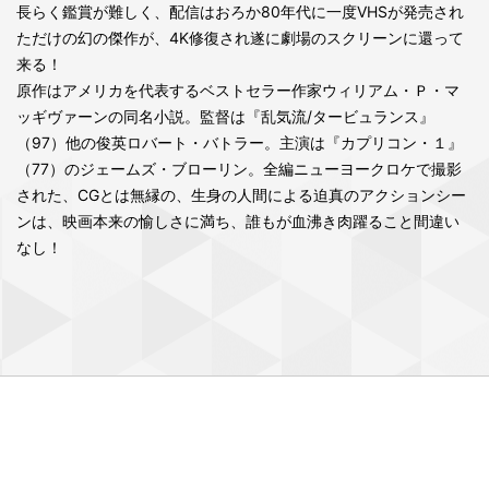
長らく鑑賞が難しく、配信はおろか80年代に一度VHSが発売され
ただけの幻の傑作が、4K修復され遂に劇場のスクリーンに還って
来る！
原作はアメリカを代表するベストセラー作家ウィリアム・Ｐ・マ
ッギヴァーンの同名小説。監督は『乱気流/タービュランス』
（97）他の俊英ロバート・バトラー。主演は『カプリコン・１』
（77）のジェームズ・ブローリン。全編ニューヨークロケで撮影
された、CGとは無縁の、生身の人間による迫真のアクションシー
ンは、映画本来の愉しさに満ち、誰もが血沸き肉躍ること間違い
なし！