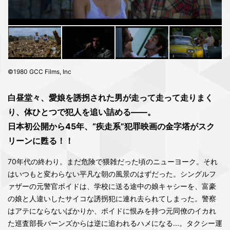
©1980 GCC Films, Inc
白昼堂々、愛娘を誘拐された男が走って走って走りまく
り、体ひとつで犯人を追い詰める――。
日本初公開から45年、“疾走系”犯罪映画の金字塔がスク
リーンに甦る！！
70年代の終わり。まだ危険で猥雑だった頃のニューヨーク。それ
はいつもと変わらない平凡な朝の風景のはずだった。シングルフ
ァザーの元警官ボイドは、学校に送る途中の娘キャシーを、富豪
の娘と人違いしたサイコな誘拐犯に連れ去られてしまった。警察
はアテにならないばかりか、ボイドに恨みを持つ元同僚のイカれ
た巡査部長バーンズからは逆に追われるハメになる...。タクシー運