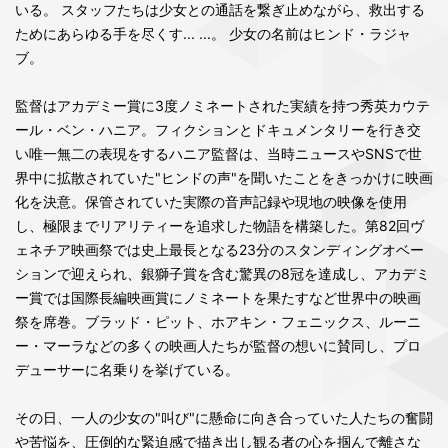
いる。 スタッフたちは少女との通話を繋ぎ止めながら、救出する
ためにあらゆる手を尽くす... ...。 少女の名前はヒンド・ラジャ
ブ。
監督はアカデミー賞に3度ノミネートされた実績を持つ秀英カウテ
ール・ベン・ハニア。フィクションとドキュメンタリーを行き交
い唯一無二の表現をするハニア監督は、当時ニュースやSNSで世
界中に拡散されていた"ヒンドの声"を聞いたことをきっかけに映画
化を決意。保管されていた実際の音声記録や現地の映像を使用
し、極限までリアリティーを追求した物語を構築した。第82回ヴ
ェネチア映画祭では史上最長となる23分のスタンディングオベー
ションで迎えられ、銀獅子賞を含む驚異の8冠を達成し、アカデミ
ー賞では国際長編映画賞にノミネートを果たすなど世界中の映画
祭を席巻。ブラッド・ピット、ホアキン・フェニックス、ルーニ
ー・マーラなどの多くの映画人たちが監督の想いに賛同し、プロ
デューサーに名乗りを挙げている。
その日、一人の少女の"叫び"に懸命に向き合っていた人たちの奮闘
や苦悩を、圧倒的な緊迫感で描き出し観る者の心を掴んで離さな