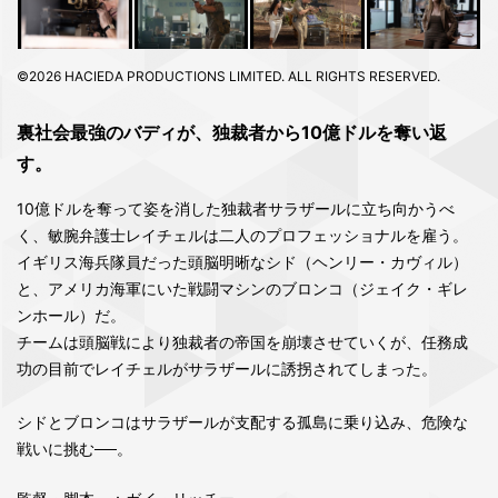
©2026 HACIEDA PRODUCTIONS LIMITED. ALL RIGHTS RESERVED.
裏社会最強のバディが、独裁者から10億ドルを奪い返
す。
10億ドルを奪って姿を消した独裁者サラザールに立ち向かうべ
く、敏腕弁護士レイチェルは二人のプロフェッショナルを雇う。
イギリス海兵隊員だった頭脳明晰なシド（ヘンリー・カヴィル）
と、アメリカ海軍にいた戦闘マシンのブロンコ（ジェイク・ギレ
ンホール）だ。
チームは頭脳戦により独裁者の帝国を崩壊させていくが、任務成
功の目前でレイチェルがサラザールに誘拐されてしまった。
シドとブロンコはサラザールが支配する孤島に乗り込み、危険な
戦いに挑む──。