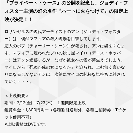
『プライベート・ケース』の公開を記念し、ジョディ・フ
ォスター主演の幻の名作『ハートに火をつけて』の限定上
映が決定！！
ロサンゼルスの現代アーティストのアン（ジョディ・フォスタ
ー）は、偶然マフィアの殺人現場を目撃してしまう。
恋人のボブ（チャーリー・シーン）が殺され、アンは姿をくらま
す。マフィアに雇われたプロの殺し屋マイロ（デニス・ホッパ
ー）はアンを追跡するが、なぜか彼女への愛が芽生えてしまう。
マイロから「死ぬか俺の女になるか」と迫られ、止む無く言いな
りになるしかないアンは、次第にマイロの純粋な気持ちに絆され
ていく・・・。
＜上映概要＞
期間：7/17(金)～7/23(木) １週間限定上映
鑑賞料金：1,300円均一（各種割引適用外、各種ご招待券・Tチケ
ット使用不可）
※上映素材はDVDです。