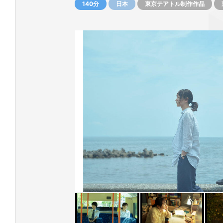
140分
日本
東京テアトル制作作品