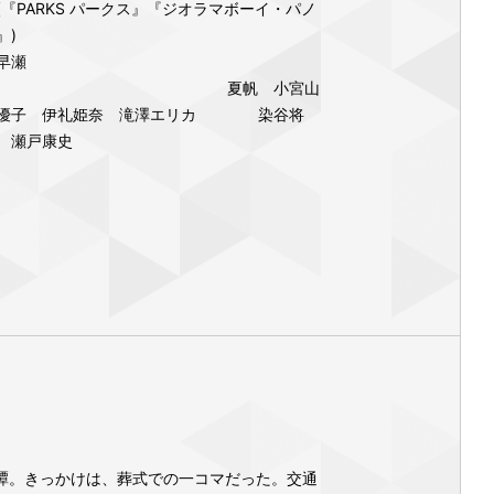
『PARKS パークス』『ジオラマボーイ・パノ
』)
早瀬
 夏帆 小宮山
村優子 伊礼姫奈 滝澤エリカ 染谷将
 瀬戸康史
居奇譚。きっかけは、葬式での一コマだった。交通