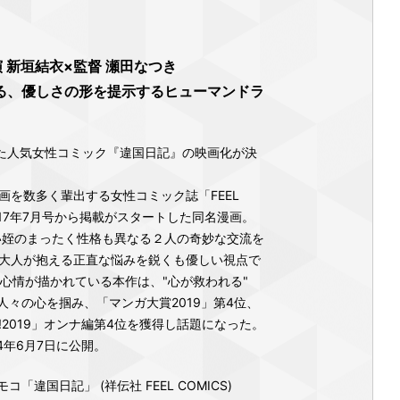
 新垣結衣×監督 瀬田なつき
る、優しさの形を提示するヒューマンドラ
した人気女性コミック『違国日記』の映画化が決
画を数多く輩出する女性コミック誌「FEEL
017年7月号から掲載がスタートした同名漫画。
い姪のまったく性格も異なる２人の奇妙な交流を
大人が抱える正直な悩みを鋭くも優しい視点で
な心情が描かれている本作は、"心が救われる"
人々の心を掴み、「マンガ大賞2019」第4位、
2019」オンナ編第4位を獲得し話題になった。
4年6月7日に公開。
「違国日記」 (祥伝社 FEEL COMICS)