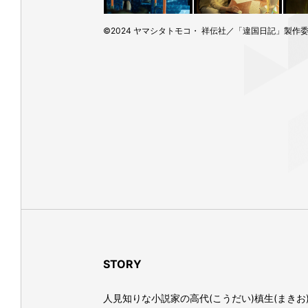
©2024 ヤマシタトモコ・ 祥伝社／「違国日記」製作
STORY
人見知りな小説家の高代(こうだい)槙生(まき