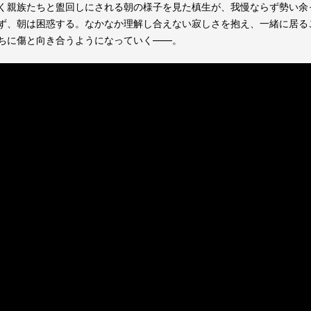
く親族たちと盥回しにされる朝の様子を見た槙生が、我慢ならず勢い余
ず、朝は困惑する。なかなか理解し合えない寂しさを抱え、一緒に居る
ちに傷と向き合うようになっていく――。