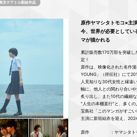
東京テアトル配給作品
原作ヤマシタトモコ×主演
今、世界が必要としてい
マが描かれる
累計販売数170万部を突破
定！
原作は、映像化された名作漫
YOUNG」（祥伝社）にて2
人見知りな30代女性と縁遠
軸に、他人との関わり合いや
炙り出し、また10代の繊細
"人生の本棚直行"と、多くの
宝島社「このマンガがすごい!
主演に新垣結衣を迎え、202
原作
：ヤマシタトモコ