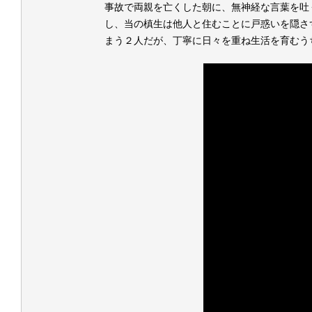
事故で両親を亡くした朝に、無神経な言葉を吐
し、当の槙生は他人と住むことに戸惑いを隠さ
まう２人だが、丁寧に日々を重ね生活を育むう