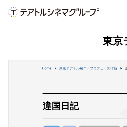
東京
Home
東京テアトル制作／プロデュース作品
違国日記