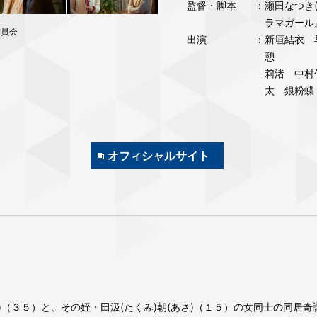
監督・脚本
：瀬田なつき(
ラマガール
委員会
出演
：新垣結衣 
憩
莉渚 中
太 銀粉蝶
オフィシャルサイト
お)（３５）と、その姪・田汲(たくみ)朝(あさ)（１５）の女同士の同