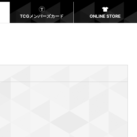
TCGメンバーズカード
ONLINE STORE