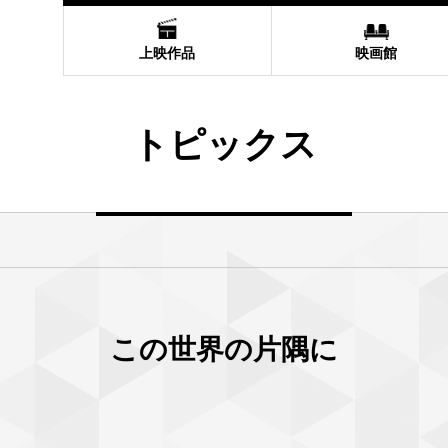
上映作品
映画館
トピックス
この世界の片隅に