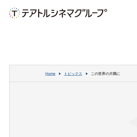
Home
トピックス
この世界の片隅に