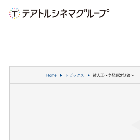
Home
トピックス
哲人王〜李登輝対話篇〜