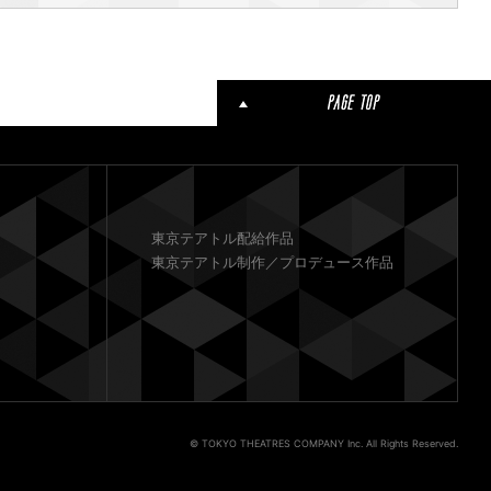
東京テアトル配給作品
東京テアトル制作／プロデュース作品
© TOKYO THEATRES COMPANY Inc. All Rights Reserved.