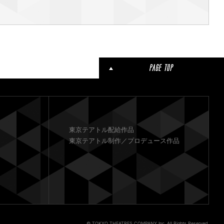
東京テアトル配給作品
東京テアトル制作／プロデュース作品
© TOKYO THEATRES COMPANY Inc. All Rights Reserved.