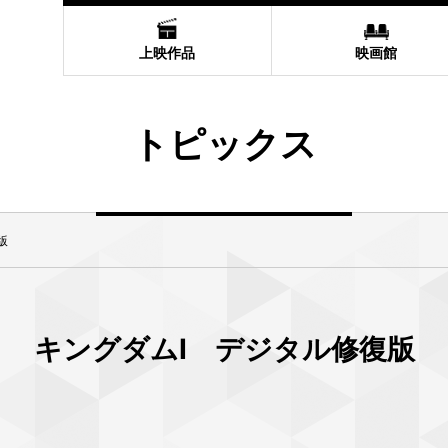
上映作品
映画館
トピックス
版
キングダムⅠ デジタル修復版