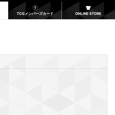
TCGメンバーズカード
ONLINE STORE