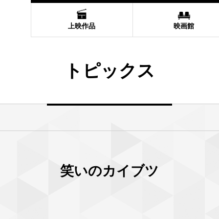
上映作品
映画館
トピックス
笑いのカイブツ