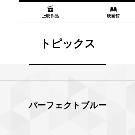
上映作品
映画館
トピックス
パーフェクトブルー