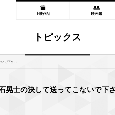
上映作品
映画館
トピックス
ないで下さい
石晃士の決して送ってこないで下